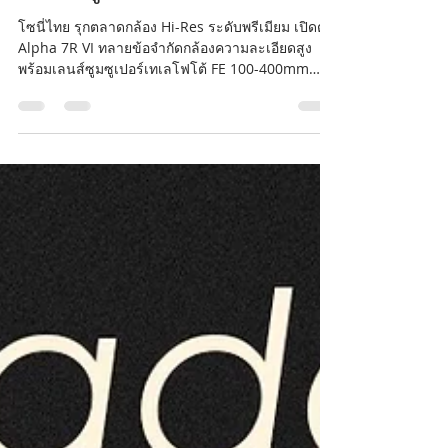
7R VI ทลายข้อจำกัดกล้องความ
ละเอียดสูง
โซนี่ไทย รุกตลาดกล้อง Hi-Res ระดับพรีเมียม เปิดตัว
Alpha 7R VI ทลายข้อจำกัดกล้องความละเอียดสูง
พร้อมเลนส์ซูมซูเปอร์เทเลโฟโต้ FE 100-400mm
F4.5 GM OSS รุ่นใหม่ ชูศักยภาพ E-mount
Ecosystem รองรับเลนส์กล้อง Mirrorless กว่า 70
รุ่น เพื่อตอบโจทย์ครีเอเตอร์ทุกระดับ (กรุงเทพฯ / 20
พ.ค. 2569) – บริษัท โซนี่ ไทย จำกัด เปิดตัว Alpha
7R VI (อัลฟ่า 7R มาร์ก 6) กล้องฟูลเฟรม Mirrorless
เจเนอเรชันที่ 6 ในซีรีส์ Alpha 7R ที่ต่อยอดจุดเด่น
ด้านความละเอียดสูง ชูคอนเซปต์ Resolution of the
Uns