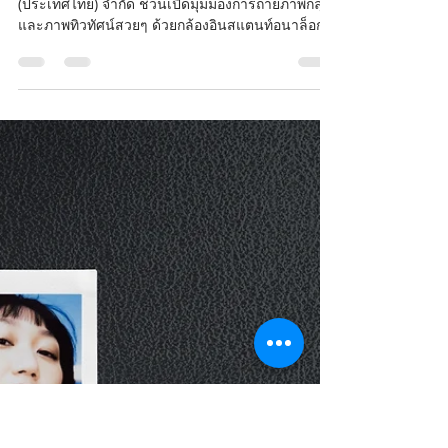
HYPER PIXEL
2 ก.ค. 2567
ยาว 1 นาที
ฟูจิฟิล์ม ชวนเปิดรับความสนุกให้
กว้างขึ้น
ด้วย INSTAX WIDE 400 กล้อ
งอินสแตนท์อนาล็อกที่ถ่ายรูปได้
กว้างจุใจกับแท็กไลน์ “Make
room for more”
กรุงเทพฯ 1 กรกฎาคม 2567 — บริษัท ฟูจิฟิล์ม
(ประเทศไทย) จำกัด ชวนเปิดมุมมองการถ่ายภาพกลุ่ม
และภาพทิวทัศน์สวยๆ ด้วยกล้องอินสแตนท์อนาล็อก
รุ่น...