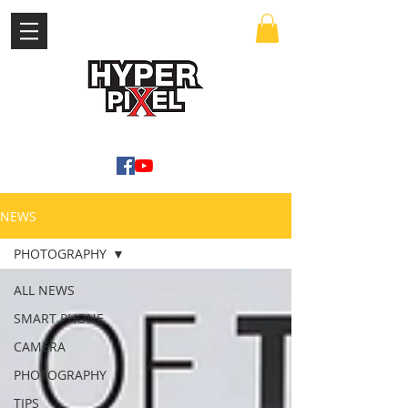
เข้าสู่ระบบ
WWW.HYPERPIXEL.ONLINE
NEWS
PHOTOGRAPHY
ALL NEWS
SMART PHONE
CAMERA
PHOTOGRAPHY
TIPS