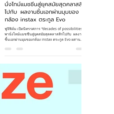
HYPER PIXEL
12 ก.พ.
ยาว 1 นาที
ฟูจิฟิล์ม เปิดนิทรรศการ
“decades of possibilities” พา
นั่งไทม์แมชชีนสู่ยุคสมัยสุดคลาสสิก
ไปกับ ผลงานชิ้นเอกผ่านมุมของ
กล้อง instax ตระกูล Evo
ฟูจิฟิล์ม เปิดนิทรรศการ “decades of possibilities”
พานั่งไทม์แมชชีนสู่ยุคสมัยสุดคลาสสิกไปกับ ผลงาน
ชิ้นเอกผ่านมุมของกล้อง instax ตระกูล Evo ผสาน
เสน่ห์อนาล็อกเข้ากับฟังก์ชันดิจิทัล เข้าชมฟรีตั้งแต่
12 ก.พ. – 1 มี.ค. 69 ณ FUJIFILM House of
Photography ชั้น LG สยามสแควร์วัน กรุงเทพฯ 12
กุมภาพันธ์ 2569 — บริษัท ฟูจิฟิล์ม (ประเทศไทย)
จำกัด เดินหน้าสร้างแรงบันดาลใจใหม่ ๆ ให้การ
บันทึกความทรงจำแสนพิเศษตั้งแต่โลกยุคอนาล็อกมา
สู่ยุคดิจิทัล ล่าสุดเปิดนิทรรศการ decades of
possibilities..