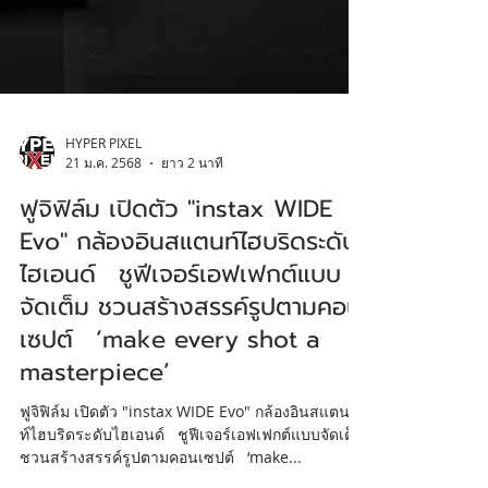
HYPER PIXEL
21 ม.ค. 2568
ยาว 2 นาที
ฟูจิฟิล์ม เปิดตัว "instax WIDE
Evo" กล้องอินสแตนท์ไฮบริดระดับ