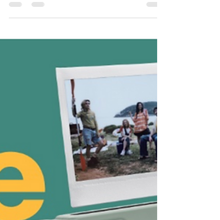
ไฮเอนด์ ชูฟีเจอร์เอฟเฟกต์แบบ
จัดเต็ม ชวนสร้างสรรค์รูปตามคอน
เซปต์ ‘make every shot a
masterpiece’
ฟูจิฟิล์ม เปิดตัว "instax WIDE Evo" กล้องอินสแตน
ท์ไฮบริดระดับไฮเอนด์ ชูฟีเจอร์เอฟเฟกต์แบบจัดเต็ม
ชวนสร้างสรรค์รูปตามคอนเซปต์ ‘make...