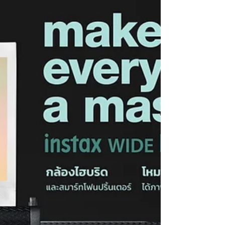
(ประเทศไทย) จำกัด เปิดตัว instax mini Link+ (mini
Link+) สมาร์ตโฟนปรินเตอร์รุ่นพรีเมียมภายใต้คอนเซ
ปต์ maximize maximalism เตรียมวางจำหน่ายใน
ประเทศไทยในวันที่ 28 มกราคม 2569 ภาพโปรโมต
หลัก mini Link+ ซีรีส์ mini Link คือกลุ่ม
เครื่องพิมพ์ที่สามารถพิมพ์ภาพจากสมาร์ตโฟนโดยตรง
ในรูปแบบฟิล์ม instax ขนาดเท่านามบัตร โดยซีรีส์
Link ได้รับความนิยมจากผู้ใช้งานทั่วโลกในทุกช่วง
อายุ ด้วยฟังก์ชันที่ตอบโจทย์ไลฟ์สไตล์ยุคใหม่ เพียง
เชื่อมต่อผ่านแอ