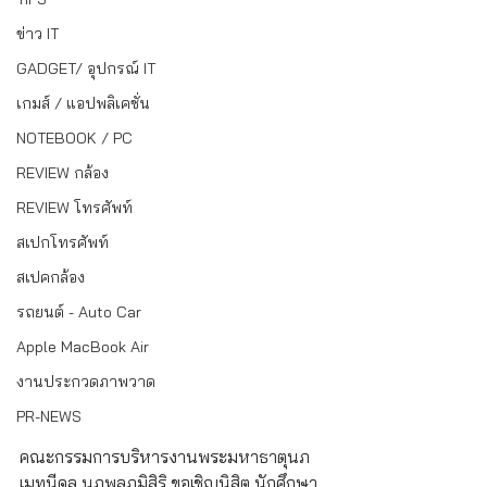
ข่าว IT
GADGET/ อุปกรณ์ IT
เกมส์ / แอปพลิเคชั่น
NOTEBOOK / PC
REVIEW กล้อง
REVIEW โทรศัพท์
สเปกโทรศัพท์
สเปคกล้อง
รถยนต์ - Auto Car
Apple MacBook Air
งานประกวดภาพวาด
PR-NEWS
คณะกรรมการบริหารงานพระมหาธาตุนภ
เมทนีดล นภพลภูมิสิริ ขอเชิญนิสิต นักศึกษา 