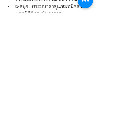
เฟสบุค : พระมหาธาตุนภเมทนีดล นภ
พลภูมิสิริ กองทัพอากาศ
ที่มา 
http://contestwar.com/th/contest/16
341
ประกวดภาพถ่าย "3 ทศวรรษพระมหาธาตุนภเมทนีดล นภพลภูมิสิริ สวรรค์บนม่านเมฆ"
PHOTOGRAPHY
ดูทั้งหมด
โพสต์ล่าสุด