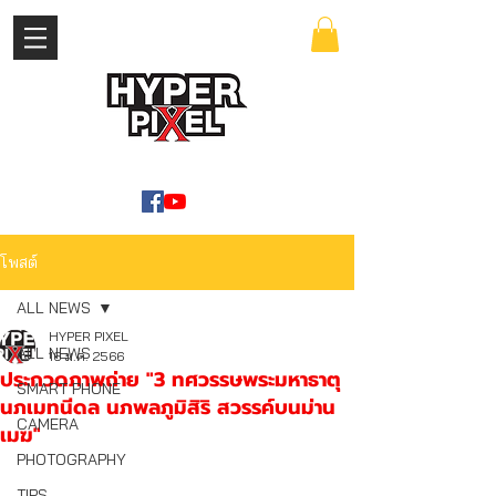
เข้าสู่ระบบ
WWW.HYPERPIXEL.ONLINE
โพสต์
ALL NEWS
HYPER PIXEL
ALL NEWS
16 ม.ค. 2566
ประกวดภาพถ่าย "3 ทศวรรษพระมหาธาตุ
SMART PHONE
นภเมทนีดล นภพลภูมิสิริ สวรรค์บนม่าน
CAMERA
เมฆ"
PHOTOGRAPHY
TIPS