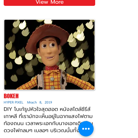
View More
BOKEH
HYPER PIXEL Mrach 8, 2019
DIY โบเก้รูปหัวใจสุดฮอต หนังสไตล์ซีรีส์
เกาหลี ที่เรามักจะเห็นอยู่ในฉากแสงไฟตาม
ท้องถนน เวลาพระเอกกับนางเอกเดินผ่าน
ดวงไฟกลมๆ เบลอๆ บริเวณนั้นทั้งหมด