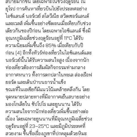
สบายมากขึ้น โดยเฉพาะในช่วงฤดูร้อน ใน
ยุโรป การค้นหาเที่ยวบินไปยังประเทศอย่าง 
ไอซ์แลนด์ นอร์เวย์ สโลวีเนีย สวิตเซอร์แลนด์ 
และเวลส์ เพิ่มขึ้นอย่างชัดเจนเมื่อเทียบกับช่วง
เดียวกันของปีก่อน โดยเฉพาะไอซ์แลนด์ ซึ่งมี
อุณหภูมิเฉลี่ยช่วงฤดูร้อนอยู่ที่ 11°C ได้รับ
ความนิยมเพิ่มขึ้นถึง 85% เมื่อเทียบกับปี
ก่อน [4] อีกทั้งทัวร์ท่องเที่ยวในไอซ์แลนด์และ
นอร์เวย์นั้นได้รับความสนใจสูง เนื่องจากนัก
ท่องเที่ยวต้องการสัมผัสกิจกรรมท่ามกลาง
อากาศหนาว ทั้งการตกปลาในทะเล ล่องเรือฟ
ยอร์ด และเดินป่าบนธารน้ำแข็ง
ขณะที่ในเอเชียก็มีแนวโน้มคล้ายคลึงกัน โดย
จุดหมายปลายทางที่มีอากาศเย็นสบายอย่าง 
มองโกเลียใน ซัปโปโร และยูนนาน ได้รับ
ความสนใจจากนักท่องเที่ยวเพิ่มขึ้นอย่างต่อ
เนื่อง โดยเฉพาะยูนนานที่มีอุณหภูมิเฉลี่ยช่วง
ฤดูร้อนอยู่ที่ 23–25°C และมีภูมิประเทศที่
สวยงาม ขึ้นชื่อเรื่องภูเขาที่ปกคลุมด้วยหิมะ 