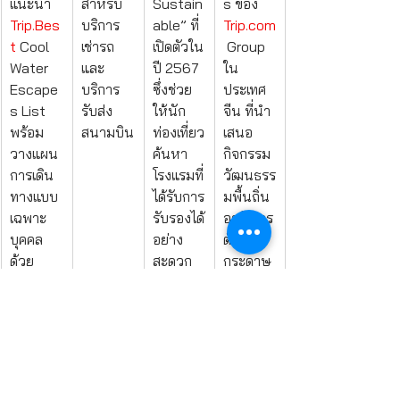
แนะนำ 
สำหรับ
Sustain
s ของ 
Trip.Bes
บริการ
able” ที่
Trip.com
t
 Cool 
เช่ารถ 
เปิดตัวใน
 Group 
Water 
และ
ปี 2567 
ใน
Escape
บริการ
ซึ่งช่วย
ประเทศ
s List 
รับส่ง
ให้นัก
จีน ที่นำ
พร้อม
สนามบิน
ท่องเที่ยว
เสนอ
วางแผน
ค้นหา
กิจกรรม
การเดิน
โรงแรมที่
วัฒนธรร
ทางแบบ
ได้รับการ
มพื้นถิ่น 
เฉพาะ
รับรองได้
อาทิ การ
บุคคล
อย่าง
ตัด
ด้วย 
สะดวก
กระดาษ 
Trip.Plan
และน่า
การสาน
ner ที่
เชื่อถือ
ไม้ไผ่ 
รวบรวม
มากขึ้น
และการ
ข้อมูล
แกะสลัก
สภาพ
ใบไม้
อากาศ