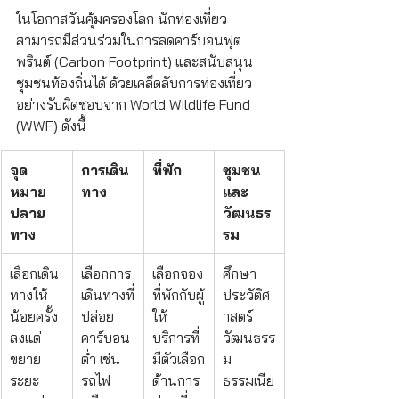
ในโอกาสวันคุ้มครองโลก นักท่องเที่ยว
สามารถมีส่วนร่วมในการลดคาร์บอนฟุต
พรินต์ (Carbon Footprint) และสนับสนุน
ชุมชนท้องถิ่นได้ ด้วยเคล็ดลับการท่องเที่ยว
อย่างรับผิดชอบจาก World Wildlife Fund 
(WWF) ดังนี้
จุด
การเดิน
ที่พัก
ชุมชน
หมาย
ทาง
และ
ปลาย
วัฒนธร
ทาง
รม
เลือกเดิน
เลือกการ
เลือกจอง
ศึกษา
ทางให้
เดินทางที่
ที่พักกับผู้
ประวัติศ
น้อยครั้ง
ปล่อย
ให้
าสตร์ 
ลงแต่
คาร์บอน
บริการที่
วัฒนธรร
ขยาย
ต่ำ เช่น 
มีตัวเลือก
ม 
ระยะ
รถไฟ
ด้านการ
ธรรมเนีย