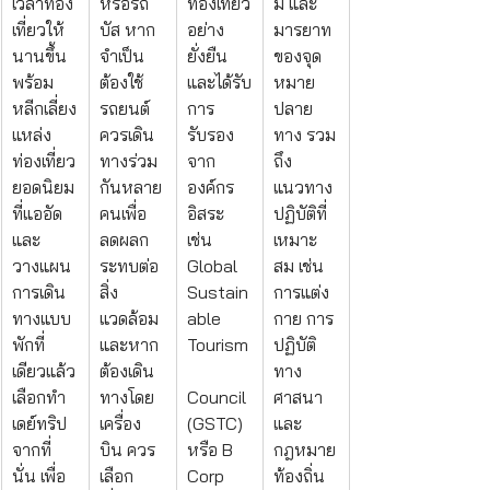
เวลาท่อง
หรือรถ
ท่องเที่ยว
ม และ
เที่ยวให้
บัส หาก
อย่าง
มารยาท
นานขึ้น 
จำเป็น
ยั่งยืน 
ของจุด
พร้อม
ต้องใช้
และได้รับ
หมาย
หลีกเลี่ยง
รถยนต์ 
การ
ปลาย
แหล่ง
ควรเดิน
รับรอง
ทาง รวม
ท่องเที่ยว
ทางร่วม
จาก
ถึง
ยอดนิยม
กันหลาย
องค์กร
แนวทาง
ที่แออัด 
คนเพื่อ
อิสระ 
ปฏิบัติที่
และ
ลดผลก
เช่น 
เหมาะ
วางแผน
ระทบต่อ
Global 
สม เช่น 
การเดิน
สิ่ง
Sustain
การแต่ง
ทางแบบ
แวดล้อม 
able 
กาย การ
พักที่
และหาก
Tourism
ปฏิบัติ
เดียวแล้ว
ต้องเดิน
ทาง
เลือกทำ
ทางโดย
Council 
ศาสนา 
เดย์ทริป
เครื่อง
(GSTC) 
และ
จากที่
บิน ควร
หรือ B 
กฎหมาย
นั่น เพื่อ
เลือก
Corp
ท้องถิ่น