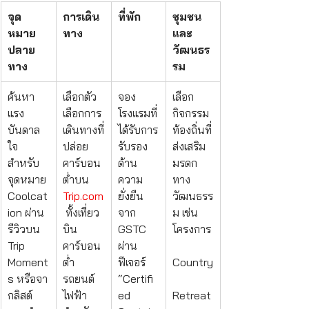
จุด
การเดิน
ที่พัก
ชุมชน
หมาย
ทาง
และ
ปลาย
วัฒนธร
ทาง
รม
ค้นหา
เลือกตัว
จอง
เลือก
แรง
เลือกการ
โรงแรมที่
กิจกรรม
บันดาล
เดินทางที่
ได้รับการ
ท้องถิ่นที่
ใจ
ปล่อย
รับรอง
ส่งเสริม
สำหรับ
คาร์บอน
ด้าน
มรดก
จุดหมาย 
ต่ำบน 
ความ
ทาง
Coolcat
Trip.com
ยั่งยืน
วัฒนธรร
ion ผ่าน
 ทั้งเที่ยว
จาก 
ม เช่น 
รีวิวบน 
บิน
GSTC 
โครงการ
Trip 
คาร์บอน
ผ่าน
Moment
ต่ำ 
ฟีเจอร์ 
Country
s หรือจา
รถยนต์
“Certifi
กลิสต์
ไฟฟ้า
ed 
Retreat