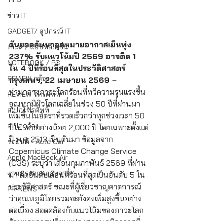
ข่าว IT
GADGET/ อุปกรณ์ IT
ดันยอดค้นหาจุดหมายอากาศเย็นพุ่ง 
เกมส์ / แอปพลิเคชั่น
237% รับแนวโน้มปี 2569 อาจติด 1 
NOTEBOOK / PC
ใน 4 ปีที่ร้อนที่สุดในประวัติศาสตร์
REVIEW กล้อง
กรุงเทพฯ, 22 เมษายน 2569 
– 
ท่ามกลางภาวะโลกร้อนที่ทวีความรุนแรงขึ้น 
REVIEW โทรศัพท์
อุณหภูมิผิวโลกเฉลี่ยในช่วง 50 ปีที่ผ่านมา
สเปกโทรศัพท์
เพิ่มขึ้นในอัตราที่รวดเร็วกว่าทุกช่วงเวลา 50 
สเปคกล้อง
ปีในรอบอย่างน้อย 2,000 ปี โดยเฉพาะตั้งแต่
ปี พ.ศ. 2513 เป็นต้นมา ข้อมูลจาก 
รถยนต์ - Auto Car
Copernicus Climate Change Service 
Apple MacBook Air
(C3S) ระบุว่า เดือนกุมภาพันธ์ 2569 ที่ผ่าน
งานประกวดภาพวาด
มา ติดอันดับเดือนที่ร้อนที่สุดเป็นอันดับ 5 ใน
ประวัติศาสตร์ ขณะที่ผู้เชี่ยวชาญคาดการณ์
PR-NEWS
ว่าอุณหภูมิโดยรวมจะยังคงเพิ่มสูงขึ้นอย่าง
ต่อเนื่อง สอดคล้องกับแนวโน้มของภาวะโลก