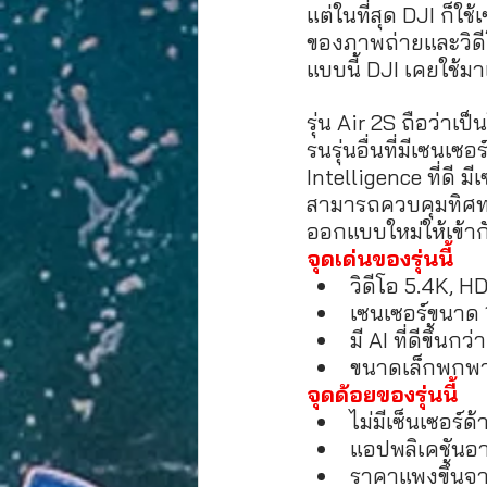
แต่ในที่สุด DJI ก็ใ
ของภาพถ่ายและวิดีโ
แบบนี้ DJI เคยใช้มา
รุ่น Air 2S ถือว่าเ
รนรุ่นอื่นที่มีเซนเซ
Intelligence ที่ดี 
สามารถควบคุมทิศทางไ
ออกแบบใหม่ให้เข้าก
จุดเด่นของรุ่นนี้
วิดีโอ 5.4K, H
เซนเซอร์ขนาด 1
มี AI ที่ดีขึ้นกว่
ขนาดเล็กพกพ
จุดด้อยของรุ่นนี้
ไม่มีเซ็นเซอร์ด
แอปพลิเคชันอา
ราคาแพงขึ้นจาก