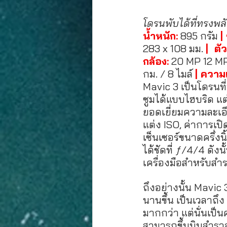
โดรนพับได้ที่ทรงพลั
น้ำหนัก:
895 กรัม 
|
283 x 108 มม. 
|  ต
กล้อง:
 20 MP 12 M
กม. / 8 ไมล์
| ความเ
Mavic 3 เป็นโดรนท
ซูมได้แบบไฮบริด แต่
ยอดเยี่ยมความละเอี
แต่ง ISO, ค่าการเปิ
เซ็นเซอร์ขนาดครึ่ง
ได้ชัดที่ ƒ/4/4 ดั
เครื่องมือสำหรับสำร
ถึงอย่างนั้น Mavi
นานขึ้น เป็นเวลาถ
มากกว่า แต่นั่นเป็นค
สามารถขึ้นบินสำร