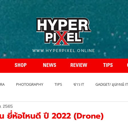
WWW.HYPERPIXEL.ONLINE
SHOP
NEWS
REVIEW
TIPS
RA
PHOTOGRAPHY
TIPS
ข่าว IT
GADGET/ อุปกรณ์ IT
ย. 2565
REVIEW โทรศัพท์
สเปกโทรศัพท์
สเปคกล้อง
รถยนต์ - A
น ยี่ห้อไหนดี ปี 2022 (Drone)