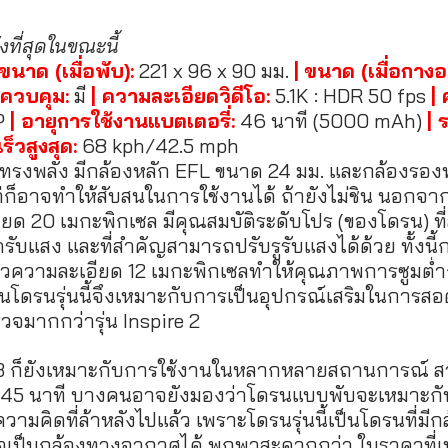
งที่สุดในขณะนี้
 ขนาด (เมื่อพับ):
 221 x 96 x 90 มม. 
|
ขนาด (เมื่อกางอ
ัวควบคุม:
 มี 
| ความละเอียดวิดีโอ:
5.1K : HDR 50 fps 
|
P 
| อายุการใช้งานแบตเตอรี่:
 46 นาที (5000 mAh) 
| 
ร็วสูงสุด:
 68 kph/42.5 mph
ี่ทรงพลัง มีกล้องหลัก EFL ขนาด 24 มม. และกล้องรอ
ก็อาจทำให้สับสนในการใช้งานได้ ถ้ายังไม่ชิน นอกจากนี้
ยด 20 เมกะพิกเซล มีคุณสมบัติระดับโปร (ของโดรน) ท
ดรับแสง และที่สำคัญสามารถปรับรูรับแสงได้ด้วย ทั้งนี้ก
นิ้วความละเอียด 12 เมกะพิกเซลทำให้คุณภาพการซูมต่ำ
งนั้นโดรนรุ่นนี้จึงเหมาะกับการเป็นอุปกรณ์เสริมในการ
วจมากกว่ารุ่น Inspire 2
c 3 ก็ยังเหมาะกับการใช้งานในหลากหลายสถานการณ์ สา
ึง 45 นาที บางคนอาจยังมองว่าโดรนแบบพับจะเหมาะกับผ
วามคิดที่ล้าหลังไปแล้ว เพราะโดรนรุ่นนี้เป็นโดรนที่มีกล้
วจเป็นกล้องทางอากาศได้ พกพาสะดวกกว่า ในราคาที่