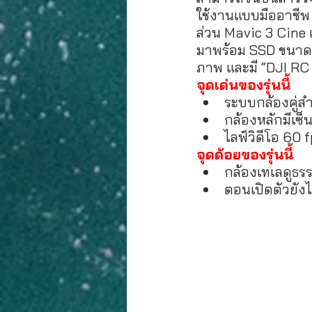
ใช้งานแบบมืออาชีพ
ส่วน Mavic 3 Cine เ
มาพร้อม SSD ขนาด 1
ภาพ และมี “DJI RC
จุดเด่นของรุ่นนี้
ระบบกล้องคู่ส
กล้องหลักมีเซ็
ไลฟ์วิดีโอ 60 f
จุดด้อยของรุ่นนี้
กล้องเทเลดูธ
ตอนเปิดตัวยังไม