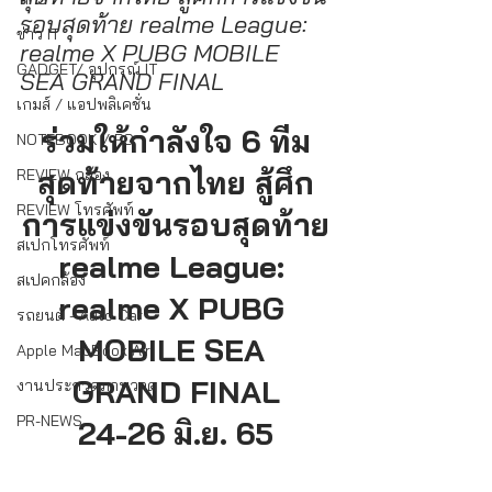
รอบสุดท้าย realme League: 
ข่าว IT
realme X PUBG MOBILE 
GADGET/ อุปกรณ์ IT
SEA GRAND FINAL
เกมส์ / แอปพลิเคชั่น
ร่วมให้กำลังใจ 6 ทีม
NOTEBOOK / PC
สุดท้ายจากไทย สู้ศึก
REVIEW กล้อง
REVIEW โทรศัพท์
การแข่งขันรอบสุดท้าย
สเปกโทรศัพท์
realme League: 
สเปคกล้อง
realme X PUBG 
รถยนต์ - Auto Car
MOBILE SEA 
Apple MacBook Air
GRAND FINAL
งานประกวดภาพวาด
PR-NEWS
24-26 มิ.ย. 65