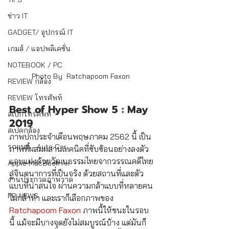
ข่าว IT
GADGET/ อุปกรณ์ IT
เกมส์ / แอปพลิเคชั่น
NOTEBOOK / PC
Photo By  Ratchapoom Faxon 
REVIEW กล้อง
REVIEW โทรศัพท์
Best of Hyper Show 5 : May 
สเปกโทรศัพท์
2019
สเปคกล้อง
ภาพปกประจำเดือนพฤษภาคม 2562 นี้ เป็น
รถยนต์ - Auto Car
ภาพที่ผสมผสานเทคนิคที่ซับซ้อนอย่างลงตัว 
แอบแฝงด้วยวัฒนธรรมไทยจากวรรณคดีไทย
Apple MacBook Air
สู่จินตนาการที่เป็นจริง ด้วยสถานที่และตัว
งานประกวดภาพวาด
แบบที่น่าสนใจ ผ่านความกล้าแบบที่หลายคน
PR-NEWS
ไม่กล้าทำ และเราก็เลือกภาพของ 
Ratchapoom Faxon
 ภาพนี้ให้ชนะในรอบ
นี้ แม้จะมีบางจุดยังไม่สมบูรณ์บ้าง แต่มันก็