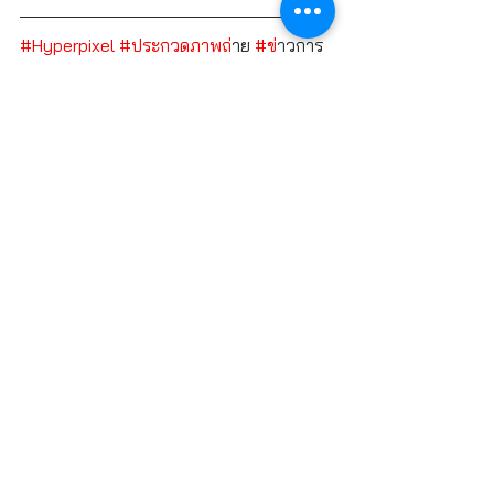
#Hyperpixel
#ประกวดภาพถ
่าย 
#ข
่าวการ
ประกวด
ประกวดภาพถ่าย
Hyper Pixel
2019
ภาพปก
สวยงาม
วรรณคดีไทย
ภาพถ่าย
แนวpantone
กราฟฟิก
เทคนิคซับซ้อน
PHOTOGRAPHY
ดูทั้งหมด
โพสต์ล่าสุด