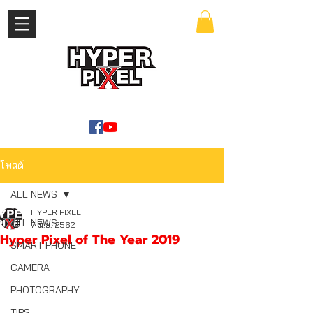
เข้าสู่ระบบ
WWW.HYPERPIXEL.ONLINE
โพสต์
ALL NEWS
HYPER PIXEL
ALL NEWS
7 มิ.ย. 2562
Hyper Pixel of The Year 2019
SMART PHONE
CAMERA
PHOTOGRAPHY
TIPS