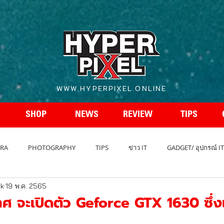
WWW.HYPERPIXEL.ONLINE
SHOP
NEWS
REVIEW
TIPS
RA
PHOTOGRAPHY
TIPS
ข่าว IT
GADGET/ อุปกรณ์ IT
ak
19 พ.ค. 2565
REVIEW โทรศัพท์
สเปกโทรศัพท์
สเปคกล้อง
รถยนต์ - A
ศ จะเปิดตัว Geforce GTX 1630 ซึ่ง