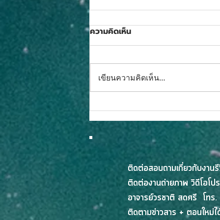
ความคิดเห็น
เขียนความคิดเห็น…
เสียวหมี่จัดโปรแรงรับ 8.8
พร้อมเนรมิตทุกบ้านให้เป็นสมา
ร์ทโฮมด้วยส่วนลดสูงสุด 50%
ร่วมด้วยคูปองส่วนลดจากร้าน
ค้าสูงสุด 8,000 บาทและ
ติดต่อสอบถามเกี่ยวกับงานร
บริการจัดส่งฟรี บน Shopee
ติดต่องานถ่ายภาพ วิดีโอโปร
เริ่มแล้ววันนี้เวลา 20:00 น. ถึง
อาจารย์วรชาติ สดศรี โทร.
10 ส.ค. 69
ติดตามข่าวสาร + ตอนใหม่ได้