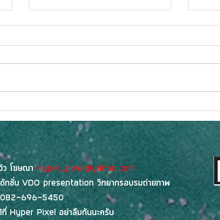
BASE Playhouse ถอดรหัส
BDI 
กลยุทธ์ People
นวัต
Transformationพาองค์กรยุค
Smar
ใหม่ฝ่า 4 กับดักยุค AI ในงาน
Hac
“OPEN HOUSE: BASE
Phuk
ีวิว โฆษณา
Hyper_pixel@yahoo.com
Kickstarter 2026”
งานจ
ดักชั่น
VDO presentation
วิทยากรอบรมถ่ายภาพ
082-696-5450
ที่
Hyper Pixel
อย่าลืมกันนะครับ