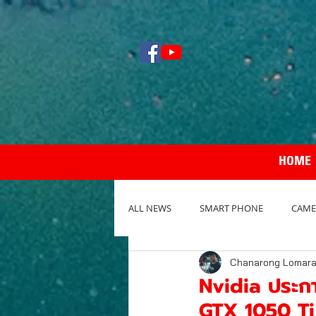
HOME
ALL NEWS
SMART PHONE
CAME
Chanarong Lomar
NOTEBOOK / PC
REVIEW กล้อง
Nvidia ประกา
GTX 1050 Ti