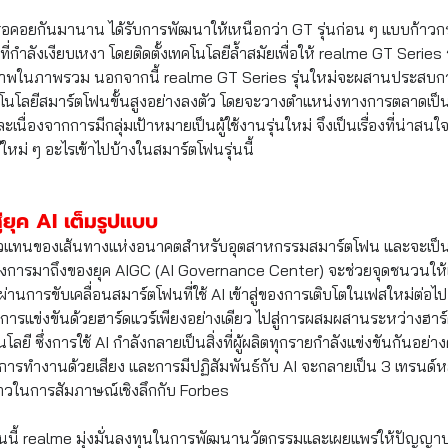
คอยกันมานาน ได้รับการพัฒนาให้เหนือกว่า GT รุ่นก่อน ๆ แบบก้าวกร
ที่กำลังเงียบเหงา โดยติดตั้งเทคโนโลยีล้ำสมัยเพื่อให้ realme GT Serie
ธิภาพในภาพรวม นอกจากนี้ realme GT Series รุ่นใหม่จะผสานประสบ
ับเทคโนโลยีสมาร์ตโฟนขั้นสูงอย่างลงตัว โดยจะวางตำแหน่งทางการตลาดเป
เนื่องจากการมีกลุ่มเป้าหมายเป็นผู้ใช้งานรุ่นใหม่ จึงเป็นเรื่องที่น่าสน
ใหม่ ๆ อะไรเข้าไปบ้างในสมาร์ตโฟนรุ่นนี้
่ยุค AI เต็มรูปแบบ
ตัวแทนของเส้นทางแห่งอนาคตสำหรับอุตสาหกรรมสมาร์ตโฟน และจะเป็นสิ
ึ่งการมาถึงของยุค AIGC (AI Governance Center) จะช่วยจุดชนวนให้เก
านการขับเคลื่อนสมาร์ตโฟนที่ใช้ AI เข้าสู่ของการเติบโตในเฟสใหม่ต่อไ
ารแข่งขันด้วยฮาร์ดแวร์เพียงอย่างเดียว ไปสู่การผสมผสานระหว่างฮาร์ด
ี ซึ่งการใช้ AI กำลังกลายเป็นสิ่งที่ผู้ผลิตทุกรายกำลังแข่งขันกันอย่า
ารทำงานด้วยเสียง และการมีปฏิสัมพันธ์กับ AI จะกลายเป็น 3 เทรนด์
าวในการสัมภาษณ์เชิงลึกกับ Forbes
กวันนี้ realme มุ่งมั่นลงทุนในการพัฒนานวัตกรรมและเผยแพร่ให้ปัญญาป