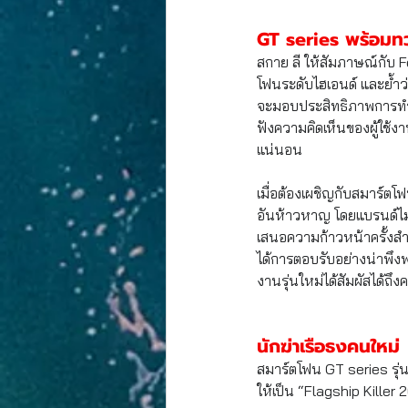
GT series พร้อมทว
สกาย ลี ให้สัมภาษณ์กับ 
โฟนระดับไฮเอนด์ และย้ำว่า
จะมอบประสิทธิภาพการทำง
ฟังความคิดเห็นของผู้ใช้ง
แน่นอน
เมื่อต้องเผชิญกับสมาร์ต
อันห้าวหาญ โดยแบรนด์ไม่เพ
เสนอความก้าวหน้าครั้งส
ได้การตอบรับอย่างน่าพึง
งานรุ่นใหม่ได้สัมผัสได้ถึง
นักฆ่าเรือธงคนใหม่
สมาร์ตโฟน GT series รุ่น
ให้เป็น “Flagship Kille