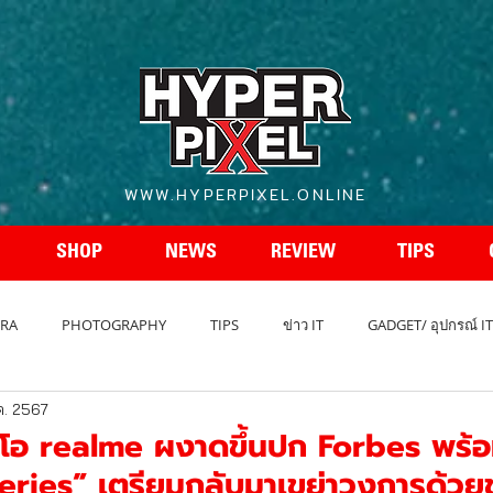
WWW.HYPERPIXEL.ONLINE
SHOP
NEWS
REVIEW
TIPS
RA
PHOTOGRAPHY
TIPS
ข่าว IT
GADGET/ อุปกรณ์ IT
ค. 2567
REVIEW โทรศัพท์
สเปกโทรศัพท์
สเปคกล้อง
รถยนต์ - A
อีโอ realme ผงาดขึ้นปก Forbes พร้
ries” เตรียมกลับมาเขย่าวงการด้วย