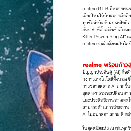
realme GT 6 ที่หลายคนรอ
เลือกใหม่ให้กับตลาดมือถือ
ทุกข้อจำกัดด้านประสิท
ด้วย AI ที่ล้ำสมัยเข้าก
Killer Powered by AI” และ
realme จะติดตั้งเทคโนโลยี
realme พร้อมก้าวสู
ปัญญาประดิษฐ์ (AI) คือ
วงการเทคโนโลยีทั้งหมด ซ
การขยายตลาด AI มากขึ้นผ่
อุตสาหกรรมจะเปลี่ยนจากก
และประสิทธิภาพทางเทคโนโลย
สามารถด้านการถ่ายภาพ ก
AI ในอนาคต” สกาย ลี กล่
ในยุคสมัยแห่ง AI เช่นทุ