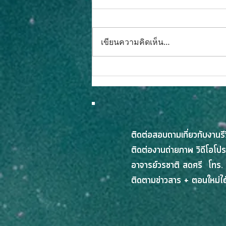
เขียนความคิดเห็น…
BASE Playhouse ถอดรหัส
กลยุทธ์ People
Transformationพาองค์กรยุค
ใหม่ฝ่า 4 กับดักยุค AI ในงาน
“OPEN HOUSE: BASE
ติดต่อสอบถามเกี่ยวกับงานร
Kickstarter 2026”
ติดต่องานถ่ายภาพ วิดีโอโปร
อาจารย์วรชาติ สดศรี โทร.
ติดตามข่าวสาร + ตอนใหม่ได้