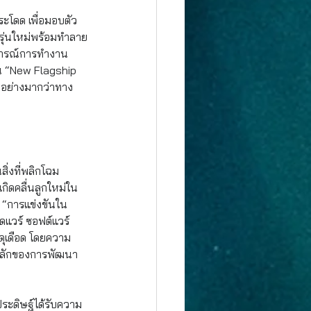
ะโดด เพื่อมอบตัว
s รุ่นใหม่พร้อมทำลาย
การณ์การทำงาน
็น “New Flagship 
ใจอย่างมากว่าทาง 
่งที่พลิกโฉม
ิดคลื่นลูกใหม่ใน
ป “การแข่งขันใน
แวร์ ซอฟต์แวร์ 
งดุเดือด โดยความ
หลักของการพัฒนา 
ระดิษฐ์ได้รับความ