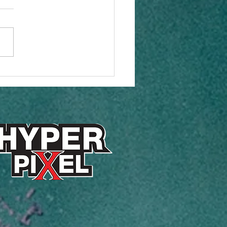
สแรงไม่หยุด TECNO
 8 Series ยอดขายทะลุ
ลังวางขายตั้งแต่ 15 ก.ค.
แท่นตัวเลือกยอดฮิตของคน
ม่