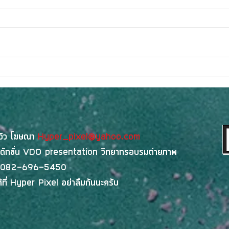
BDI ประกาศผล 5 สุดยอด
กระแ
นวัตกรรม AI พลิกโฉมภูเก็ตสู่
POVA
Smart Tourismในเวที BDI
เป้าห
Hackathon 2026: PRO AT
ขึ้น
Phuket พร้อมต่อยอดสู่การใช้
ยุคให
ีวิว โฆษณา
Hyper_pixel@yahoo.com
งานจริง
ดักชั่น
VDO presentation
วิทยากรอบรมถ่ายภาพ
082-696-5450
ที่
Hyper Pixel
อย่าลืมกันนะครับ