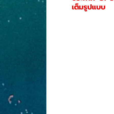
งานประกวดภาพวาด
PR-NEWS
เต็มรูปแบบ