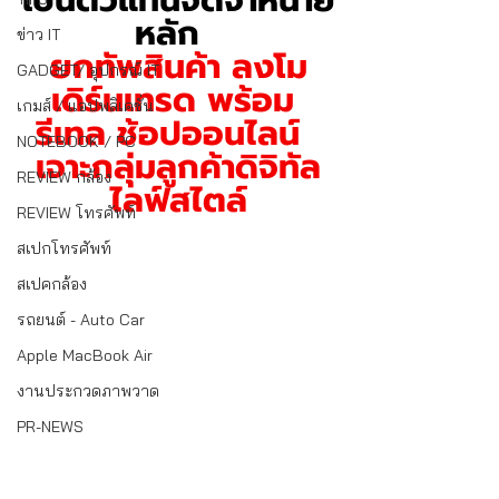
เป็นตัวแทนจัดจำหน่าย
หลัก  
ข่าว IT
ยกทัพสินค้า ลงโม
GADGET/ อุปกรณ์ IT
เดิร์นเทรด พร้อม 
เกมส์ / แอปพลิเคชั่น
รีเทล ช้อปออนไลน์  
NOTEBOOK / PC
เจาะกลุ่มลูกค้าดิจิทัล
REVIEW กล้อง
ไลฟ์สไตล์
REVIEW โทรศัพท์
สเปกโทรศัพท์
สเปคกล้อง
รถยนต์ - Auto Car
Apple MacBook Air
งานประกวดภาพวาด
PR-NEWS