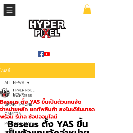
เข้าสู่ระบบ
WWW.HYPERPIXEL.ONLINE
โพสต์
ALL NEWS
HYPER PIXEL
ALL NEWS
9 ธ.ค. 2565
Baseus ตั้ง YAS ขึ้นเป็นตัวแทนจัด
SMART PHONE
จำหน่ายหลัก ยกทัพสินค้า ลงโมเดิร์นเทรด
CAMERA
พร้อม รีเทล ช้อปออนไลน์
Baseus ตั้ง YAS ขึ้น
PHOTOGRAPHY
TIPS