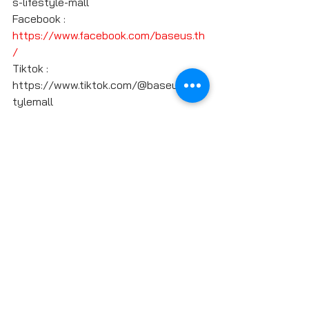
s-lifestyle-mall
Facebook : 
https://www.facebook.com/baseus.th
/
Tiktok : 
https://www.tiktok.com/@baseuslifes
tylemall
IG :  
https://www.instagram.com/baseus.t
h/
YAS Official Store ได้ที่    
Shopee : 
https://shopee.co.th/yas.online
Lazada : 
https://www.lazada.co.th/shop/ya
s-online