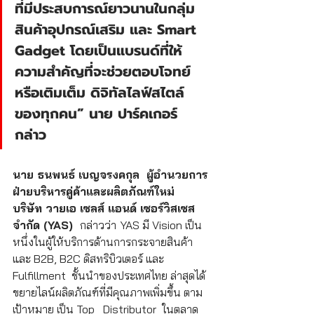
ที่มีประสบการณ์ยาวนานในกลุ่ม
สินค้าอุปกรณ์เสริม และ Smart 
Gadget โดยเป็นแบรนด์ที่ให้
ความสำคัญที่จะช่วยตอบโจทย์
หรือเติมเต็ม ดิจิทัลไลฟ์สไตล์ 
ของทุกคน” นาย ปาร์คเกอร์  
กล่าว
นาย ธนพนธ์ เบญจรงคกุล  ผู้อำนวยการ
ฝ่ายบริหารคู่ค้าและผลิตภัณฑ์ใหม่  
บริษัท วายเอ เซลส์ แอนด์ เซอร์วิสเซส 
จำกัด (YAS)  
กล่าวว่า
YAS มี Vision เป็น
หนึ่งในผู้ให้บริการด้านการกระจายสินค้า
และ B2B, B2C ดิสทริบิวเตอร์ และ 
Fulfillment  ชั้นนำของประเทศไทย ล่าสุดได้
ขยายไลน์ผลิตภัณฑ์ที่มีคุณภาพเพิ่มขึ้น ตาม
เป้าหมาย เป็น Top   Distributor  ในตลาด 