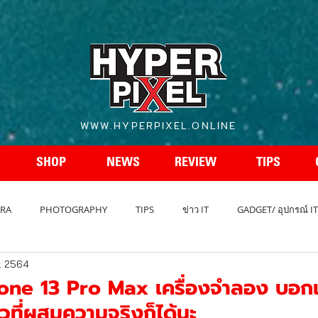
WWW.HYPERPIXEL.ONLINE
SHOP
NEWS
REVIEW
TIPS
RA
PHOTOGRAPHY
TIPS
ข่าว IT
GADGET/ อุปกรณ์ IT
. 2564
REVIEW โทรศัพท์
สเปกโทรศัพท์
สเปคกล้อง
รถยนต์ - A
one 13 Pro Max เครื่องจำลอง บอกเล
่าวที่ผสมความจริงก็ได้นะ