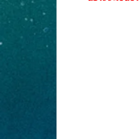
งานประกวดภาพวาด
PR-NEWS