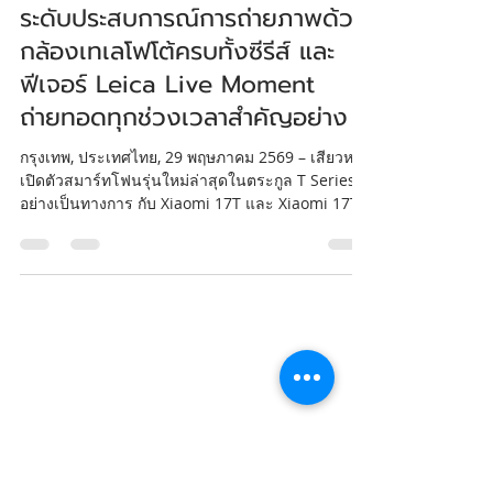
เสียวหมี่เปิดตัว Xiaomi 17T
Series ชูจุดเด่นดีไซน์ 2 ขนาด
ตอบโจทย์ทุกไลฟ์สไตล์ พร้อมยก
ระดับประสบการณ์การถ่ายภาพด้วย
กล้องเทเลโฟโต้ครบทั้งซีรีส์ และ
ฟีเจอร์ Leica Live Moment
ถ่ายทอดทุกช่วงเวลาสำคัญอย่าง
กรุงเทพ, ประเทศไทย, 29 พฤษภาคม 2569 – เสียวหมี่
เปิดตัวสมาร์ทโฟนรุ่นใหม่ล่าสุดในตระกูล T Series
อย่างเป็นทางการ กับ Xiaomi 17T และ Xiaomi 17T
Pro ที่มาพร้อมการยกระดับประสบการณ์การใช้งาน
รอบด้าน ทั้งด้านการถ่ายภาพ ดีไซน์ และ
ประสิทธิภาพการใช้งาน Xiaomi 17T Series โดดเด่น
ด้วยกล้อง Leica Telephoto ซูม Optical 5 เท่า หน้า
จอถนอมสายตาคุณภาพสูง และแบตเตอรี่ความจุ
ขนาดใหญ่พิเศษ ผสานเข้ากับดีไซน์พรีเมียมที่บาง
เฉียบและทันสมัย สะท้อนภาพลักษณ์ของสมาร์ทโฟน
แฟลกชิปสายถ่ายภาพอย่างแท้จริง นอกจากน