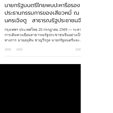
2 วันที่ผ่านมา
ยาว 1 นาที
นายกรัฐมนตรีไทยพบปะหารือรอง
ประธานกรรมการของเสียวหมี่ ณ
นครเฉิงตู สาธารณรัฐประชาชนจีน
กรุงเทพฯ ประเทศไทย 20 กรกฎาคม 2569 — ระหว่าง
การเดินทางเยือนสาธารณรัฐประชาชนจีนอย่างเป็น
ทางการ นายอนุทิน ชาญวีรกูล นายกรัฐมนตรีและ
รัฐมนตรีว่าการกระทรวงมหาดไทย ได้ประชุมหารือ
แบบทวิภาคี (One-on-one) ร่วมกับผู้บริหารของเสียว
หมี่ ณ นครเฉิงตู เมื่อวันที่ 18 กรกฎาคม ที่ผ่านมา เพื่อ
หารือเกี่ยวกับแนวทางการพัฒนาและทิศทางการ
ดำเนินธุรกิจของเสียวหมี่ในประเทศไทยในอนาคต
โดยการประชุมดังกล่าว Alain Lam รองประธานและ
ประธานเจ้าหน้าที่บริหารฝ่ายการเงินของเสียวหมี่
คอร์ปอเรชัน ได้เผยถึงภาพรวมด้านก