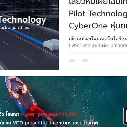
เสียวหมี่เผยโฉม
Pilot Technolo
CyberOne หุ่น
ตัวแรกของเสียวหม
เสียวหมี่เผยโฉมเทคโนโลยี X
CyberOne หุ่นยนต์ Humanoid
Pilot Technology เสียวหมี่...
ีวิว โฆษณา
Hyper_pixel@yahoo.com
ดักชั่น
VDO presentation
วิทยากรอบรมถ่ายภาพ