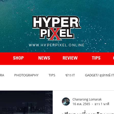
WWW.HYPERPIXEL.ONLINE
SHOP
NEWS
REVIEW
TIPS
RA
PHOTOGRAPHY
TIPS
ข่าว IT
GADGET/ อุปกรณ์ IT
REVIEW โทรศัพท์
สเปกโทรศัพท์
สเปคกล้อง
รถยนต์ - A
Chanarong Lomarak
16 ส.ค. 2565
ยาว 1 นาที