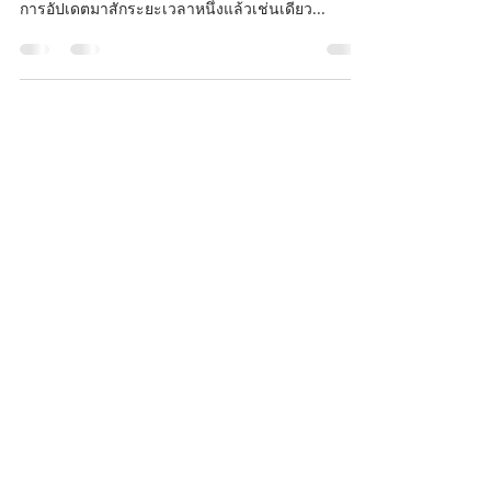
อย่างที่ทราบกันดีว่า Windows 7 นั้นได้หยุดระยะ
เวลาซัพพอร์ตตั้งแต่ มกราคม 2020 แล้วเท่ากับว่าไม่มี
การอัปเดตมาสักระยะเวลาหนึ่งแล้วเช่นเดียว...