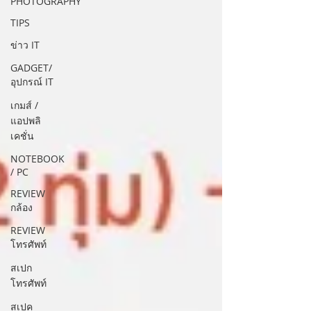
PHOTOGRAPHY
TIPS
ข่าว IT
GADGET/
อุปกรณ์ IT
เกมส์ /
แอปพลิ
เคชั่น
NOTEBOOK
/ PC
REVIEW
กล้อง
REVIEW
โทรศัพท์
สเปก
โทรศัพท์
สเปค