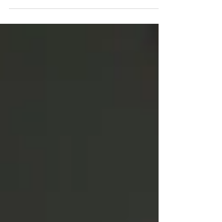
8.8 ที่จะมาเนรมิตบ้านของคุณให้เป็นสมาร์ทโฮมใน
ฝันบนช่องทางจัดจำหน่ายออนไลน์ Shopee โดย
สินค้าที่เข้าร่วมรายการได้แก่ ทีวี Xiaomi TV A Pro
32 2026, เครื่องปรับอากาศ Mijia Air Conditioner
Eco Inverter 12,000 BTU และ สมาร์ทโฟน Xiaomi
17T รุ่น 12+256GB นอกจากนี้ยังมีสินค้าใหม่อีก
มากมายอาทิ เครื่องซักอบผ้าฝาหน้าอัจฉริยะ Mijia
Front Load Washer Dryer