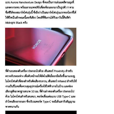
แบบ Aurora Nanotexture Design ซึ่งจะเป็นการเล่นเฉดสีตามมุมที่
แสงตกกระทบ พร้อมลายแพทเทิร์นที่สะท้อนออกมาเป็นรูปตัว V ตาม
ชื่อซีรีส์ของสมาร์ทโฟนรุ่นนี้ ซึ่งถือว่าเป็นสมาร์ทโฟนรุ่นแรกของโลกที่ได้
ใช้ดีไซน์ในลักษณะนี้เลยทีเดียว โดยสีที่ทีมงานได้รับมาวันนี้คือสีดำ
Midnight Black ครับ
ที่ด้านบนของตัวเครื่อง ประกอบไปด้วย เซ็นเซอร์ Proximity สำหรับ
ตรวจจับระยะห่าง เพื่อดับหน้าจอให้อัตโนมัติเมื่อยกมือถือขึ้นมาแนบหู,
ไมโครโฟนตัวที่สองสำหรับตัดเสียงรบกวน, เซ็นเซอร์ Infrared สำหรับใช้
งานเป็นรีโมทเพื่อควบคุมอุปกรณ์เครื่องใช้ไฟฟ้าภายในบ้าน และช่อง
เสียบหูฟังมาตรฐานขนาด 3.5 มม. ที่ด้านล่างของตัวเครื่อง ประกอบไป
ด้วย ไมโครโฟนสำหรับสนทนา, พอร์ตเชื่อมต่อแบบ USB Type-C และ
ลำโพงเสียงภายนอก ซึ่งบริเวณพอร์ต Type-C จะมีเส้นเสารับสัญญาณ
พาดขนานกัน