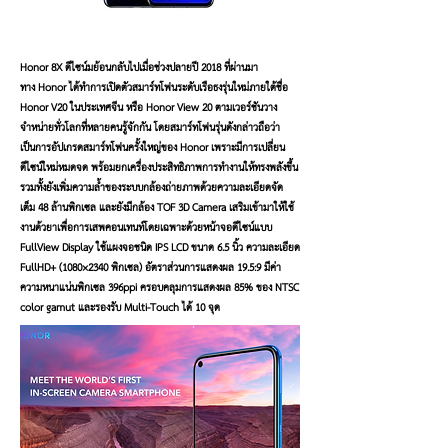
Honor 8X ดีไซน์มย้อนกลับไปเมื่อช่วงปลายปี 2018 ที่ผ่านมา
ทาง Honor ได้ทำการเปิดตัวสมาร์ทโฟนระดับเรือธงรุ่นใหม่ภายใต้ชื่อ
Honor V20 ในประเทศจีน หรือ Honor View 20 ตามเวอร์ชันวาง
จำหน่ายทั่วโลกที่หลายคนรู้จักกัน โดยสมาร์ทโฟนรุ่นดังกล่าวถือว่า
เป็นการอัปเกรดสมาร์ทโฟนครั้งใหญ่ของ Honor เพราะมีการเปลี่ยน
ดีไซน์ใหม่หมดจด พร้อมยกเครื่องประสิทธิภาพการทำงานให้ทรงพลังขึ้น
รวมทั้งยังเพิ่มความล้ำของระบบกล้องถ่ายภาพด้วยความละเอียดจัด
เต็ม 48 ล้านพิกเซล และยังมีกล้อง TOF 3D Camera เสริมเข้ามาให้ใช้
งานด้วยาเพื่อการเสพคอนเทนท์โดยเฉพาะด้วยหน้าจอดีไซน์แบบ
FullView Display ใช้แผงจอชนิด IPS LCD ขนาด 6.5 นิ้ว ความละเอียด
FullHD+ (1080×2340 พิกเซล) อัตราส่วนการแสดงผล 19.5:9 มีค่า
ความหนาแน่นพิกเซล 396ppi ครอบคลุมการแสดงผล 85% ของ NTSC
color gamut และรองรับ Multi-Touch ได้ 10 จุด