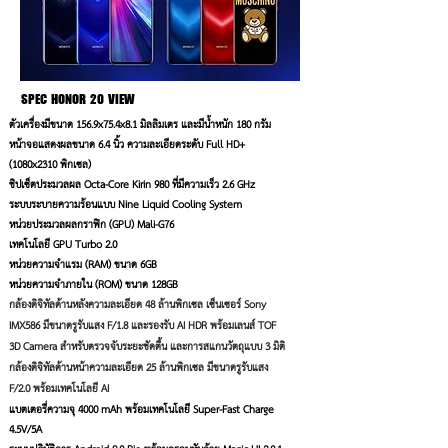
SPEC
HONOR 20 VIEW
ตัวเครื่องมีขนาด 156.9x75.4x8.1 มิลลิมเตร และมีน้ำหนัก 180 กรัม
หน้าจอแสดงผลขนาด 6.4 นิ้ว ความละเอียดระดับ Full HD+
(1080x2310 พิกเซล)
ชิปเซ็ตประมวลผล Octa-Core Kirin 980 ที่มีความเร็ว 2.6 GHz
ระบบระบายความร้อนแบบ Nine Liquid Cooling System
หน่วยประมวลผลกราฟิก (GPU) Mali-G76
เทคโนโลยี GPU Turbo 2.0
หน่วยความจำแรม (RAM) ขนาด 6GB
หน่วยความจำภายใน (ROM) ขนาด 128GB
กล้องดิจิทัลด้านหลังความละเอียด 48 ล้านพิกเซล เซ็นเซอร์ Sony
IMX586 มีขนาดรูรับแสง F/1.8 และรองรับ AI HDR พร้อมเลนส์ TOF
3D Camera สำหรับตรวจจับระยะชัดตื้น และการสแกนวัตถุแบบ 3 มิติ
กล้องดิจิทัลด้านหน้าความละเอียด 25 ล้านพิกเซล มีขนาดรูรับแสง
F/2.0 พร้อมเทคโนโลยี AI
แบตเตอรี่ความจุ 4000 mAh พร้อมเทคโนโลยี Super-Fast Charge
4.5V/5A