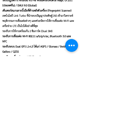
ระบบปฏิบัติการ Android 9.0 Pie พร้อมครอบทับด้วย Magic UI 2.0.1
(ประเทศจีน) / EMUI 9.0 (Global)
เซ็นเซอร์สแกนลายนิ้วมือที่ด้านหลังตัวเครื่อง (Fingerprint Scanner)
เทคโนโลยี Link Turbo ที่นำระบบปัญญาประดิษฐ์ (AI) เข้ามาวิเคราะห์
พฤติกรรมการเชื่อมต่อต่างๆ และช่วยจัดการให้การเชื่อมต่อ Wi-Fi และ
เครือข่าย LTE เป็นไปได้อย่างดีที่สุด
รองรับการใช้งานพร้อมกัน 2 ซิมการ์ด (Dual SIM)
รองรับการเชื่อมต่อ Wi-Fi 802.11 a/b/g/n/ac, Bluetooth 5.0 และ
NFC
รองรับระบบ Dual GPS L1+L5 ได้แก่ AGPS / Glonass / Beidou /
Galileo / QZSS
รองรับการเชื่อมต่อแบบ USB Type-C
PRICE
HONOR 20 VIEW
สำหรับ Honor View 20 เริ่มวางขายในประเทศไทยแล้ววันนี้ใน