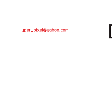
ีวิว โฆษณา
Hyper_pixel@yahoo.com
ดักชั่น
VDO presentation
วิทยากรอบรมถ่ายภาพ
082-696-5450
ที่
Hyper Pixel
อย่าลืมกันนะครับ
TV
วหลาม ต.ห้วยกะปิ อ.เมือง จ.ชลบุรี 20130