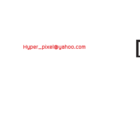
ีวิว โฆษณา
Hyper_pixel@yahoo.com
ดักชั่น
VDO presentation
วิทยากรอบรมถ่ายภาพ
082-696-5450
ที่
Hyper Pixel
อย่าลืมกันนะครับ
TV