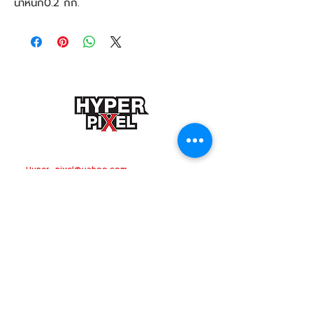
น้ำหนัก
0.2 กก.
ติดต่อสอบถามเกี่ยวกับงานรีวิว โฆษณา
Hyper_pixel@yahoo.com
ติดต่องานถ่ายภาพ วิดีโอโปรดักชั่น
VDO
presentation
วิทยากรอบรมถ่ายภาพ
อาจารย์วรชาติ สดศรี โทร.
082-696-5450
ติดตามข่าวสาร + ตอนใหม่ได้ที่
Hyper Pixel
อย่า
ลืมกันนะครับ
HYPERPIXEL
HYPER PIXEL TV