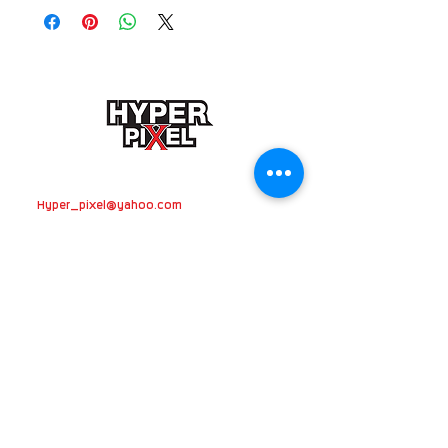
ติดต่อสอบถามเกี่ยวกับงานรีวิว โฆษณา
Hyper_pixel@yahoo.com
ติดต่องานถ่ายภาพ วิดีโอโปรดักชั่น
VDO
presentation
วิทยากรอบรมถ่ายภาพ
อาจารย์วรชาติ สดศรี โทร.
082-696-5450
ติดตามข่าวสาร + ตอนใหม่ได้ที่
Hyper Pixel
อย่า
ลืมกันนะครับ
HYPERPIXEL
HYPER PIXEL TV
169/11 ม.5 ถ.ข้าวหลาม ต.ห้วยกะปิ