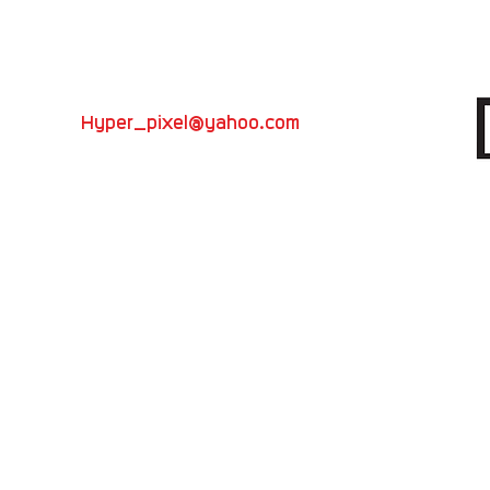
ีวิว โฆษณา
Hyper_pixel@yahoo.com
ดักชั่น
VDO presentation
วิทยากรอบรมถ่ายภาพ
082-696-5450
ที่
Hyper Pixel
อย่าลืมกันนะครับ
TV
วหลาม ต.ห้วยกะปิ อ.เมือง จ.ชลบุรี 20130