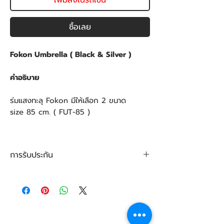
เพิ่มลงในรถเข็น
ซื้อเลย
Fokon Umbrella ( Black & Silver )
คำอธิบาย
ร่มแสงทะลุ Fokon มีให้เลือก 2 ขนาด
size 85 cm. ( FUT-85 )
การรับประกัน
การรับประกันสินค้า
สินค้ามีอายุการรับประกัน 1 ปี เต็ม ตามสิทธิ์
และเงื่อนไข การรับประกันของ บริษัท โปรคัล
เลอร์ แล็บ ผู้นำเข้าสินค้าอย่างถูกต้องตาม
กฎหมาย โดยสินค้าเกิดจากการผิดพลาดทาง