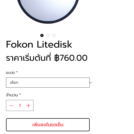
Fokon Litedisk
ราคา
ราคาเริ่มต้นที่
฿760.00
ขาย
ขนาด
*
ลด
จำนวน
*
เพิ่มลงในรถเข็น