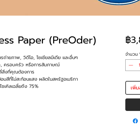
ss Paper (PreOder)
฿3,
จำนวน
ารถ่ายภาพ, วิดีโอ, โซเชียลมีเดีย และอื่นๆ
รัก, ครอบครัว หรือการสัมภาษณ์
ี่สิ่งที่คุณต้องการ
มสีที่ไม่สะท้อนแสง ผลิตในสหรัฐอเมริกา
ีไซเคิลเฉลี่ยถึง 75%
เพิ่