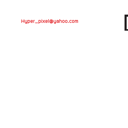
ีวิว โฆษณา
Hyper_pixel@yahoo.com
ดักชั่น
VDO presentation
วิทยากรอบรมถ่ายภาพ
082-696-5450
ที่
Hyper Pixel
อย่าลืมกันนะครับ
TV
วหลาม ต.ห้วยกะปิ อ.เมือง จ.ชลบุรี 20130