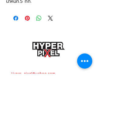
น้ำหนัก
.5 กก.
ติดต่อสอบถามเกี่ยวกับงานรีวิว โฆษณา
Hyper_pixel@yahoo.com
ติดต่องานถ่ายภาพ วิดีโอโปรดักชั่น
VDO
presentation
วิทยากรอบรมถ่ายภาพ
อาจารย์วรชาติ สดศรี โทร.
082-696-5450
ติดตามข่าวสาร + ตอนใหม่ได้ที่
Hyper Pixel
อย่า
ลืมกันนะครับ
HYPERPIXEL
HYPER PIXEL TV