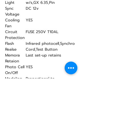
Light
w/s,GX 6.35,Pin
Sync
DC 12v
Voltage
Cooling
YES
Fan
Circuit
FUSE 250V T10AL
Protection
Flash
Infrared photocell,Synchro
Realse
Cord,Test Button
Memora
Last set-up retains
Retaion
Photo Cell
YES
On/Off
Modeling
Proportional to
Set-up
flash,Free,On/Off
Dimension(mm)
420x120x115
Weight (kg.)
3.3 kg
การรับประกัน