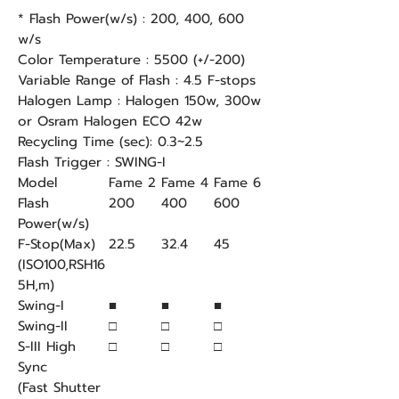
* Flash Power(w/s) : 200, 400, 600
w/s
Color Temperature : 5500 (+/-200)
Variable Range of Flash : 4.5 F-stops
Halogen Lamp : Halogen 150w, 300w
or Osram Halogen ECO 42w
Recycling Time (sec): 0.3~2.5
Flash Trigger : SWING-I
Model
Fame 2
Fame 4
Fame 6
Flash
200
400
600
Power(w/s)
F-Stop(Max)
22.5
32.4
45
(ISO100,RSH16
5H,m)
Swing-I
■
■
■
Swing-II
□
□
□
S-III High
□
□
□
Sync
(Fast Shutter