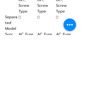
Screw
Screw
Screw
Type
Type
Type
Separa
□
□
□
ted
Model
Sync
AC Fuse
AC Fuse
AC Fuse
Voltag
e
Weight
2
2.3
2.5
(kg)
Dimens
276x120x
276x120x
337x120x
ion (L
255
255
255
x W x
H, mm)
การรับประกัน
การรับประกันสินค้า
สินค้ามีอายุการรับประกัน 1 ปี เต็ม ตามสิทธิ์