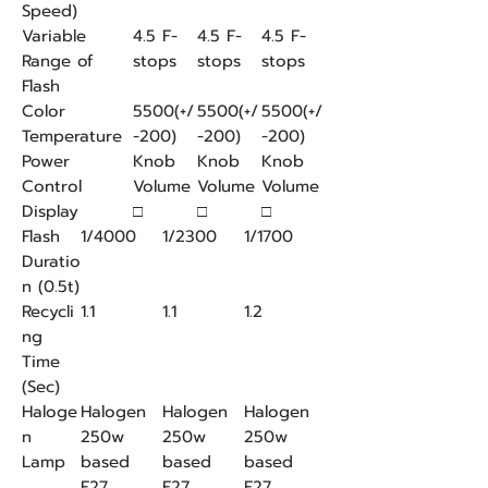
Speed)
Variable
4.5 F-
4.5 F-
4.5 F-
Range of
stops
stops
stops
Flash
Color
5500(+/
5500(+/
5500(+/
Temperature
-200)
-200)
-200)
Power
Knob
Knob
Knob
Control
Volume
Volume
Volume
Display
□
□
□
Flash
1/4000
1/2300
1/1700
Duratio
n (0.5t)
Recycli
1.1
1.1
1.2
ng
Time
(Sec)
Haloge
Halogen
Halogen
Halogen
n
250w
250w
250w
Lamp
based
based
based
E27,
E27,
E27,