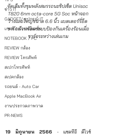
จัดเต็มทั้งขุมพลังสมรรถนะชิปเซ็ต Unisoc 
ข่าว IT
T820 6nm octa-core 5G Soc หน้าจอก
GADGET/ อุปกรณ์ IT
ว้างและใหญ่ขนาด 6.6 นิ้ว แบตเตอร์รี่อึด 
ชาร์จเร็วพร้อมระบบป้องกันเครื่องร้อนเมื่อ
เกมส์ / แอปพลิเคชั่น
ชาร์จระหว่างเล่นเกม
NOTEBOOK / PC
REVIEW กล้อง
REVIEW โทรศัพท์
สเปกโทรศัพท์
สเปคกล้อง
รถยนต์ - Auto Car
Apple MacBook Air
งานประกวดภาพวาด
PR-NEWS
19 มิถุนายน 2566
 - แซดทีอี ดีไวซ์ 