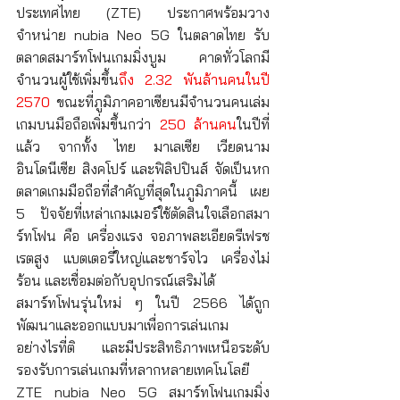
ประเทศไทย (ZTE) ประกาศพร้อมวาง
จำหน่าย nubia Neo 5G ในตลาดไทย รับ
ตลาดสมาร์ทโฟนเกมมิ่งบูม คาดทั่วโลกมี
จำนวนผู้ใช้เพิ่มขึ้น
ถึง 2.32 พันล้านคนในปี 
2570
 ขณะที่ภูมิภาคอาเซียนมีจำนวนคนเล่ม
เกมบนมือถือเพิ่มขึ้นกว่า 
250 ล้านคน
ในปีที่
แล้ว จากทั้ง ไทย มาเลเซีย เวียดนาม 
อินโดนีเซีย สิงคโปร์ และฟิลิปปินส์ จัดเป็นหก
ตลาดเกมมือถือที่สำคัญที่สุดในภูมิภาคนี้ เผย 
5 ปัจจัยที่เหล่าเกมเมอร์ใช้ตัดสินใจเลือกสมา
ร์ทโฟน คือ เครื่องแรง จอภาพละเอียดรีเฟรช
เรตสูง แบตเตอรี่ใหญ่และชาร์จไว เครื่องไม่
ร้อน และเชื่อมต่อกับอุปกรณ์เสริมได้
สมาร์ทโฟนรุ่นใหม่ ๆ ในปี 2566 ได้ถูก
พัฒนาและออกแบบมาเพื่อการเล่นเกม
อย่างไรที่ติ และมีประสิทธิภาพเหนือระดับ 
รองรับการเล่นเกมที่หลากหลายเทคโนโลยี 
ZTE nubia Neo 5G สมาร์ทโฟนเกมมิ่ง 