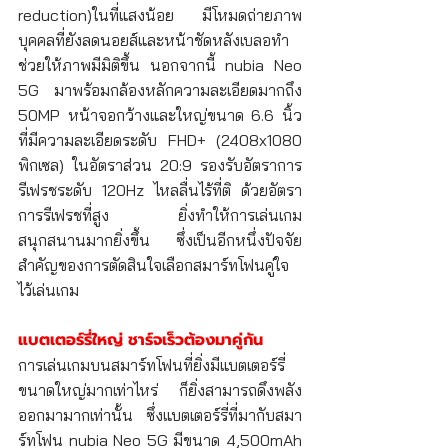
reduction)ในที่แสงน้อย มีโหมดถ่ายภาพ
บุคคลที่ยังลดนอยส์และหน้าชัดหลังเบลอทำ
ช่วยให้ภาพมีมิติขึ้น นอกจากนี้ nubia Neo 
5G มาพร้อมกล้องหลักความละเอียดมากถึง 
50MP หน้าจอกว้างและใหญ่ขนาด 6.6 นิ้ว 
ที่มีความละเอียดระดับ FHD+ (2408x1080  
พิกเซล) ในอัตราส่วน 20:9 รองรับอัตราการ
รีเฟรชระดับ 120Hz ไหลลื่นไร้ที่ติ ด้วยอัตรา
การรีเฟรชที่สูง ยิ่งทำให้การเล่นเกม
สนุกสนานมากยิ่งขึ้น ซึ่งเป็นอีกหนึ่งปัจจัย
สำคัญของการตัดสินใจเลือกสมาร์ทโฟนคู่ใจ
ไว้เล่นเกม
แบตเตอร์รี่ใหญ่ ชาร์จเร็วต้องมาคู่กัน
การเล่นเกมบนสมาร์ทโฟนที่ยิ่งมีแบตเตอร์รี่
ขนาดใหญ่มากเท่าไหร่ ก็ยิ่งสามารถดึงพลัง
ออกมามากเท่านั้น ซึ่งแบตเตอร์รี่ที่มากับสมา
ร์ทโฟน nubia Neo 5G มีขนาด 4,500mAh  