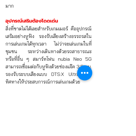
มาก
อุปกรณ์เสริมต้องโดดเด่น
สิ่งที่ขาดไม่ได้เลยสำหรับเกมเมอร์ คืออุปกรณ์
เสริมอย่างหูฟัง รองรับเสียงสร้างอรรถรสใน
การเล่นเกมได้ทุกเวลา ไม่ว่าจะเล่นเกมในที่
ชุมชน ระหว่างเดินทางด้วยรถสาธารณะ 
หรือที่อื่น ๆ สมาร์ทโฟน nubia Neo 5G 
สามารถเชื่อมต่อกับหูฟังด้วยช่องแจ๊ค 3.5 มม.  
รองรับระบบเสียงแบบ DTS:X Ultra รอบ
ทิศทางให้ประสบการณ์การเล่นเกมด้วย
เทคโนโลยีเสียง Immersive Audio ถ่ายทอด
เสียงได้มิติที่ลึกกว่า ทำให้เกมเมอร์เข้าถึง
อรรถรสการเล่มเกมได้ดียิ่งขึ้น
nubia Neo 5G จาก ZTE
 พร้อมให้เป็น
เจ้าของแล้ววันนี้ ด้วยราคา 
6,999
 บาท 
สามารถสั่งจองล่วงหน้าได้ผ่านช่องทาง