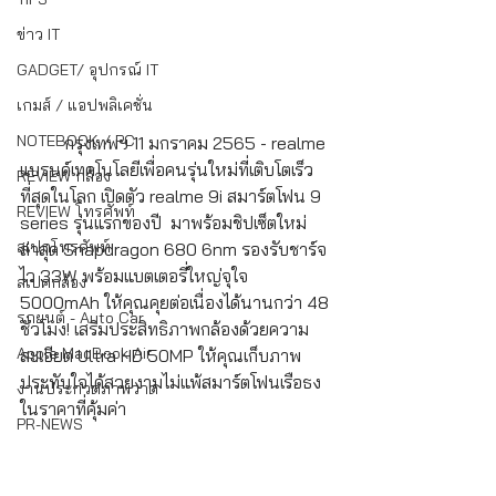
ข่าว IT
GADGET/ อุปกรณ์ IT
เกมส์ / แอปพลิเคชั่น
NOTEBOOK / PC
	กรุงเทพฯ 11 มกราคม 2565 - realme 
แบรนด์เทคโนโลยีเพื่อคนรุ่นใหม่ที่เติบโตเร็ว
REVIEW กล้อง
ที่สุดในโลก เปิดตัว realme 9i สมาร์ตโฟน 9 
REVIEW โทรศัพท์
series รุ่นแรกของปี  มาพร้อมชิปเซ็ตใหม่
สเปกโทรศัพท์
ล่าสุด Snapdragon 680 6nm รองรับชาร์จ
ไว 33W พร้อมแบตเตอรี่ใหญ่จุใจ 
สเปคกล้อง
5000mAh ให้คุณคุยต่อเนื่องได้นานกว่า 48 
รถยนต์ - Auto Car
ชั่วโมง! เสริมประสิทธิภาพกล้องด้วยความ
Apple MacBook Air
ละเอียด Ultra HD 50MP ให้คุณเก็บภาพ
ประทับใจได้สวยงามไม่แพ้สมาร์ตโฟนเรือธง 
งานประกวดภาพวาด
ในราคาที่คุ้มค่า
PR-NEWS