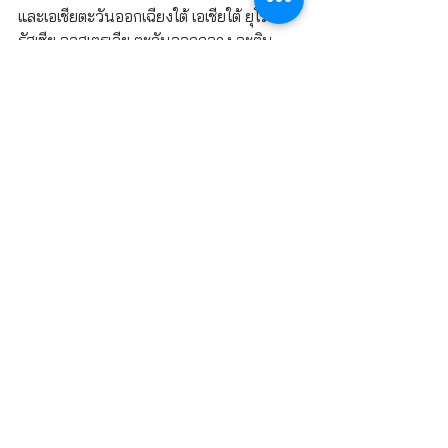
และเอเชียตะวันออกเฉียงใต้ เอเชียใต้ ยุโรป 
รัสเซีย ออสเตรเลีย ตะวันออกกลาง ละติน
อเมริกา และแอฟริกา สามารถดูข้อมูลได้ที่ 
www.realme.com
smartphone
Realme
phone
SMART PHONE
ดูทั้งหมด
โพสต์ล่าสุด