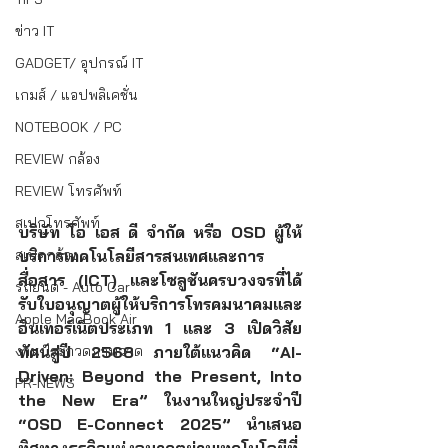
ข่าว IT
GADGET/ อุปกรณ์ IT
เกมส์ / แอปพลิเคชั่น
NOTEBOOK / PC
REVIEW กล้อง
REVIEW โทรศัพท์
สเปกโทรศัพท์
บริษัท โอ เอส ดี จำกัด หรือ OSD ผู้ให้
บริการเทคโนโลยีสารสนเทศและการ
สเปคกล้อง
สื่อสาร (ICT) และโซลูชันครบวงจรที่ได้
รถยนต์ - Auto Car
รับใบอนุญาตผู้ให้บริการโทรคมนาคมและ
Apple MacBook Air
อินเทอร์เน็ตประเภท 1 และ 3 เปิดวิสัย
ทัศน์สู่ปี 2568 ภายใต้แนวคิด “AI-
งานประกวดภาพวาด
Driven: Beyond the Present, Into 
PR-NEWS
the New Era” ในงานใหญ่ประจำปี 
“OSD E-Connect 2025” นำเสนอ
ทิศทางธุรกิจแห่งอนาคตผ่านเทคโนโลยีที่