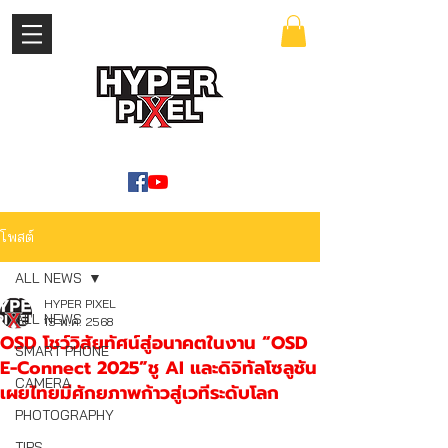
เข้าสู่ระบบ
WWW.HYPERPIXEL.ONLINE
โพสต์
ALL NEWS
HYPER PIXEL
ALL NEWS
15 พ.ค. 2568
OSD โชว์วิสัยทัศน์สู่อนาคตในงาน “OSD
SMART PHONE
E-Connect 2025”ชู AI และดิจิทัลโซลูชัน
CAMERA
เผยไทยมีศักยภาพก้าวสู่เวทีระดับโลก
PHOTOGRAPHY
TIPS