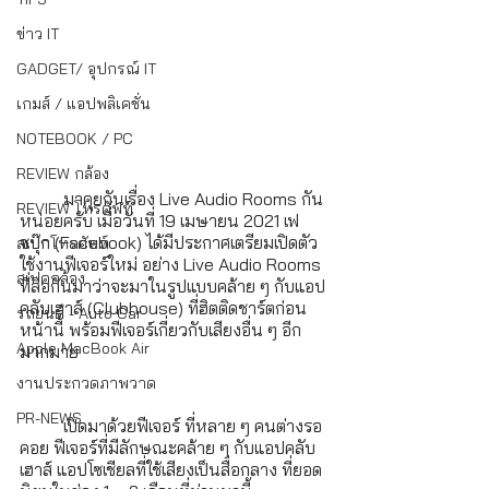
ข่าว IT
GADGET/ อุปกรณ์ IT
เกมส์ / แอปพลิเคชั่น
NOTEBOOK / PC
REVIEW กล้อง
	มาคุยกันเรื่อง Live Audio Rooms กัน
REVIEW โทรศัพท์
หน่อยครับ เมื่อวันที่ 19 เมษายน 2021 เฟ
ซบุ๊ก (Facebook) ได้มีประกาศเตรียมเปิดตัว 
สเปกโทรศัพท์
ใช้งานฟีเจอร์ใหม่ อย่าง Live Audio Rooms 
สเปคกล้อง
ที่ลือกันมาว่าจะมาในรูปแบบคล้าย ๆ กับแอป
คลับเฮาส์ (Clubhouse) ที่ฮิตติดชาร์ตก่อน
รถยนต์ - Auto Car
หน้านี้ พร้อมฟีเจอร์เกี่ยวกับเสียงอื่น ๆ อีก
Apple MacBook Air
มากมาย 
งานประกวดภาพวาด
PR-NEWS
	เปิดมาด้วยฟีเจอร์ ที่หลาย ๆ คนต่างรอ
คอย ฟีเจอร์ที่มีลักษณะคล้าย ๆ กับแอปคลับ
เฮาส์ แอปโซเชียลที่ใช้เสียงเป็นสื่อกลาง ที่ยอด