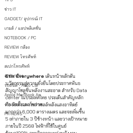
ข่าว IT
GADGET/ อุปกรณ์ IT
เกมส์ / แอปพลิเคชั่น
NOTEBOOK / PC
REVIEW กล้อง
REVIEW โทรศัพท์
สเปกโทรศัพท์
Etix Everywhere 
เดินหน้าผลักดัน
สเปคกล้อง
นวัตกรรมสู่ความยั่งยืนโดยประกาศพันธ
รถยนต์ - Auto Car
สัญญาโซลูชั่นพลังงานสะอาด สำหรับ Data 
Apple MacBook Air
center ไนประเทศไทย ประเด็นสำคัญหลัก
คือ ติดตั้งแผงโซล่าเซลล์พลังแสงอาทิตย์
งานประกวดภาพวาด
มากกว่า 6,000 ตารางเมตร และจะเพิ่มขึ้น 
PR-NEWS
5 เท่าภายใน 3 ปีข้างหน้า และวางเป้าหมาย
ภายในปี 2568 ไฟฟ้าที่ใช้ในศูนย์
ข้อมูล100% จะผลิตจากแหล่งพลังงาน