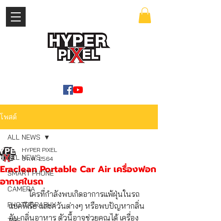
เข้าสู่ระบบ
WWW.HYPERPIXEL.ONLINE
โพสต์
ALL NEWS
HYPER PIXEL
ALL NEWS
6 ก.ค. 2564
Eraclean Portable Car Air เครื่องฟอก
SMART PHONE
อากาศในรถ
CAMERA
	ใครที่กำลังพบเกิดอาการแพ้ฝุ่นในรถ 
PHOTOGRAPHY
แบคทีเรีย และควันต่างๆ หรือพบปัญหากลิ่น
อับ กลิ่นอาหาร ตัวนี้อาจช่วยคุณได้ เครื่อง
TIPS