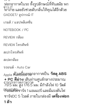
ฟอกอากาศในรถ ทั้งรูปลักษณ์ที่ทันสมัย พก
ข่าว IT
พาง่าย และยังช่วยดับกลิ่นให้คุณได้อีกด้วย
GADGET/ อุปกรณ์ IT
เกมส์ / แอปพลิเคชั่น
NOTEBOOK / PC
REVIEW กล้อง
REVIEW โทรศัพท์
สเปกโทรศัพท์
สเปคกล้อง
รถยนต์ - Auto Car
	ตัวเครื่องหอกอากาศเป็น
 วัสดุ ABS 
Apple MacBook Air
+ PC สีม่วง 
เส้นผ่านศูนย์กลางประมาณ 
งานประกวดภาพวาด
79.5 มม. สูง 176.5 มม. มีกำลังไฟ 10 วัตต์ 
PR-NEWS
กระแสไฟชาร์จ 1 แอมแปร์ และมีแรงดันไฟ
ชาร์จDC 5 โวลต์ ภายในกล่องมี
 เครื่องฟอก 
1 ตัว