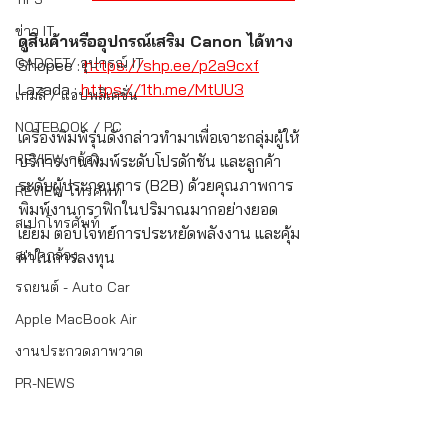
ข่าว IT
ดูสินค้าหรืออุปกรณ์เสริม Canon ได้ทาง
GADGET/ อุปกรณ์ IT
Shopee : 
https://shp.ee/p2a9cxf
Lazada : 
https://1th.me/MtUU3
เกมส์ / แอปพลิเคชั่น
NOTEBOOK / PC
เครื่องพิมพ์รุ่นดังกล่าวทำมาเพื่อเจาะกลุ่มผู้ให้
REVIEW กล้อง
บริการงานพิมพ์ระดับโปรดักชัน และลูกค้า
ระดับผู้ประกอบการ (B2B) ด้วยคุณภาพการ
REVIEW โทรศัพท์
พิมพ์งานกราฟิกในปริมาณมากอย่างยอด
สเปกโทรศัพท์
เยี่ยม ตอบโจทย์การประหยัดพลังงาน และคุ้ม
สเปคกล้อง
ค่าในการลงทุน
รถยนต์ - Auto Car
Apple MacBook Air
งานประกวดภาพวาด
PR-NEWS