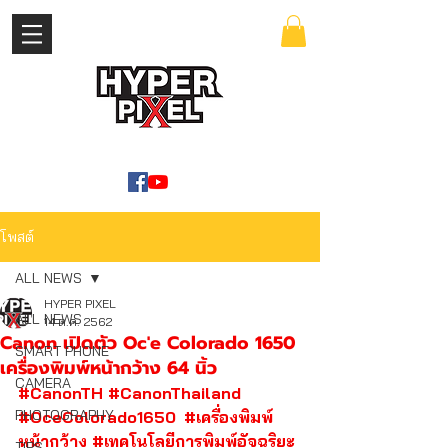
เข้าสู่ระบบ
WWW.HYPERPIXEL.ONLINE
โพสต์
ALL NEWS
HYPER PIXEL
ALL NEWS
14 ต.ค. 2562
Canon เปิดตัว Oc'e Colorado 1650
SMART PHONE
เครื่องพิมพ์หน้ากว้าง 64 นิ้ว
CAMERA
#CanonTH
#CanonThailand
PHOTOGRAPHY
#OceColorado1650
#เครื่องพิมพ์
หน้ากว้าง
#เทคโนโลยีการพิมพ์อัจฉริยะ
TIPS