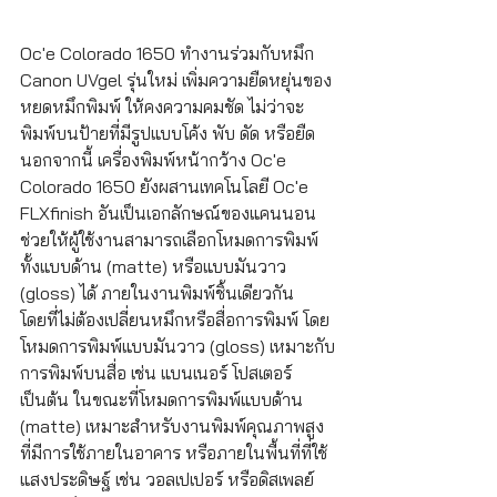
Oc'e Colorado 1650 ทำงานร่วมกับหมึก 
Canon UVgel รุ่นใหม่ เพิ่มความยืดหยุ่นของ
หยดหมึกพิมพ์ ให้คงความคมชัด ไม่ว่าจะ
พิมพ์บนป้ายที่มีรูปแบบโค้ง พับ ดัด หรือยืด 
นอกจากนี้ เครื่องพิมพ์หน้ากว้าง Oc'e 
Colorado 1650 ยังผสานเทคโนโลยี Oc'e 
FLXfinish อันเป็นเอกลักษณ์ของแคนนอน 
ช่วยให้ผู้ใช้งานสามารถเลือกโหมดการพิมพ์
ทั้งแบบด้าน (matte) หรือแบบมันวาว 
(gloss) ได้ ภายในงานพิมพ์ชิ้นเดียวกัน 
โดยที่ไม่ต้องเปลี่ยนหมึกหรือสื่อการพิมพ์ โดย
โหมดการพิมพ์แบบมันวาว (gloss) เหมาะกับ
การพิมพ์บนสื่อ เช่น แบนเนอร์ โปสเตอร์ 
เป็นต้น ในขณะที่โหมดการพิมพ์แบบด้าน 
(matte) เหมาะสำหรับงานพิมพ์คุณภาพสูง 
ที่มีการใช้ภายในอาคาร หรือภายในพื้นที่ที่ใช้
แสงประดิษฐ์ เช่น วอลเปเปอร์ หรือดิสเพลย์