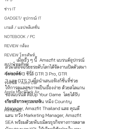
ข่าว IT
GADGET/ อุปกรณ์ IT
เกมส์ / แอปพลิเคชั่น
NOTEBOOK / PC
REVIEW กล้อง
REVIEW โทรศัพท์
	เมื่อเร็ว ๆ นี้  Amazfit แบรนด์อุปกรณ์
สเปกโทรศัพท์
สวมใส่อัจฉริยะระดับโลกได้จัดงานเปิดตัวสมา
ร์ทวอทช์ 3 ซีรี่ส์ GTR 3 Pro, GTR 
สเปคกล้อง
3 และ GTS 3 เพื่อนำเสนอฟังก์ชั่นที่ช่วย
รถยนต์ - Auto Car
ให้การดูแลสุขภาพเป็นเรื่องง่าย ด้วยสโลแกน
Apple MacBook Air
ของแบรนด์ คือUp Your Game  โดยได้รับ
เกียรติจาก คุณเคลวิน หมิง Country 
งานประกวดภาพวาด
Manager, Amazfit Thailand และ คุณดี
PR-NEWS
แลน หวัง Marketing Manager, Amazfit 
SEA พร้อมด้วยพันธมิตรธุรกิจทางการตลาด 
นักแสดงและ KOL ให้เกียรติเข้าร่วมในงาน