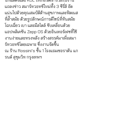
แถลงข่าว สมาร์ทวอทช์ใหม่ทั้ง 3 ซีรี่ส์ อัด
แน่นไปด้วยคุณสมบัติด้านสุขภาพและฟิตเนส
ที่ล้ำสมัย ด้วยรูปลักษณ์การดีไซน์ที่ทันสมัย 
โฉบเฉี่ยว เบา และมีสไตล์ ขับเคลื่อนด้วย
แอปพลิเคชัน Zepp OS ด้วยอินเทอร์เฟซที่ใช้
งานง่ายและทรงพลัง สร้างสรรค์มาเพื่อสมา
ร์ทวอทช์โดยเฉพาะ ซึ่งงานจัดขึ้น 
ณ ร้าน Rossini’s ชั้น 1 โรงแรมเชอราตัน แก
รนด์ สุขุมวิท กรุงเทพฯ