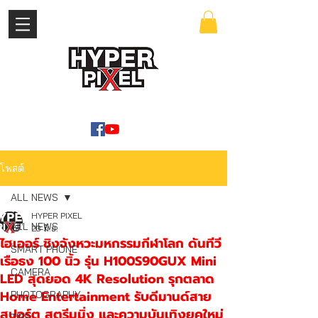
เข้าสู่ระบบ
WWW.HYPERPIXEL.ONLINE
โพสต์
ALL NEWS
HYPER PIXEL
ALL NEWS
23 มิ.ย.
ไฮเออร์ ชิงจังหวะมหกรรมกีฬาโลก ดันทีวี
SMART PHONE
เรือธง 100 นิ้ว รุ่น H100S90GUX Mini
CAMERA
LED สุดยอด 4K Resolution รุกตลาด
Home Entertainment รับดีมานด์สาย
PHOTOGRAPHY
สปอร์ต สตรีมมิ่ง และความบันเทิงยุคใหม่
TIPS