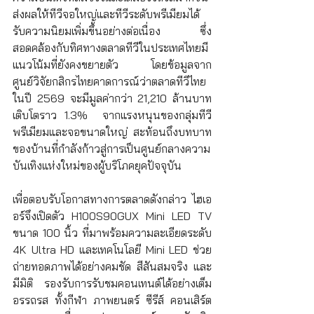
ส่งผลให้ทีวีจอใหญ่และทีวีระดับพรีเมียมได้
รับความนิยมเพิ่มขึ้นอย่างต่อเนื่อง ซึ่ง
สอดคล้องกับทิศทางตลาดทีวีในประเทศไทยมี
แนวโน้มที่ยังคงขยายตัว โดยข้อมูลจาก
ศูนย์วิจัยกสิกรไทยคาดการณ์ว่าตลาดทีวีไทย
ในปี 2569 จะมีมูลค่ากว่า 21,210 ล้านบาท 
เติบโตราว 1.3%  จากแรงหนุนของกลุ่มทีวี
พรีเมียมและจอขนาดใหญ่ สะท้อนถึงบทบาท
ของบ้านที่กำลังก้าวสู่การเป็นศูนย์กลางความ
บันเทิงแห่งใหม่ของผู้บริโภคยุคปัจจุบัน
เพื่อตอบรับโอกาสทางการตลาดดังกล่าว ไฮเอ
อร์จึงเปิดตัว H100S90GUX Mini LED TV 
ขนาด 100 นิ้ว ที่มาพร้อมความละเอียดระดับ 
4K Ultra HD และเทคโนโลยี Mini LED ช่วย
ถ่ายทอดภาพได้อย่างคมชัด สีสันสมจริง และ
มีมิติ รองรับการรับชมคอนเทนต์ได้อย่างเต็ม
อรรถรส ทั้งกีฬา ภาพยนตร์ ซีรีส์ คอนเสิร์ต 