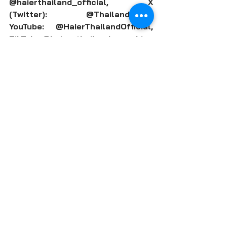
@haierthailand_official, X 
(Twitter): @ThailandHaier, 
YouTube: @HaierThailandOfficial, 
TikTok: @haier_thailand และ Line 
OA : @haierthailand หรือดูราย
ละเอียดสินค้าเพิ่มเติมได้ที่ 
https://www.haier.com/th
#Haier
#HaierThailand
#HaierMoreCreationMorePossibilities
#HaierTV
#BigScreenBigGame
#คมช
ัดทุ
กช็อตเชียร์มันส์ทุกเกม 
#ด
ูบอลจอใหญ่สะใจ
haier
ข่าว IT
GADGET/ อุปกรณ์ IT
PR-NEWS