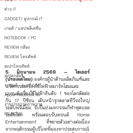
ข่าว IT
GADGET/ อุปกรณ์ IT
เกมส์ / แอปพลิเคชั่น
NOTEBOOK / PC
REVIEW กล้อง
REVIEW โทรศัพท์
สเปกโทรศัพท์
5 มิถุนายน 2569 – ไฮเออร์ 
สเปคกล้อง
(ประเทศไทย) 
องค์กรผู้นำด้านผลิตภัณฑ์และ
รถยนต์ - Auto Car
นวัตกรรมเครื่องใช้ไฟฟ้าสมาร์ทโฮมและ
แบรนด์เครื่องใช้ไฟฟ้าอันดับ 1 ของโลกติดต่อ
Apple MacBook Air
กัน 17 ปีซ้อน เดินหน้ารุกตลาดทีวีจอใหญ่
งานประกวดภาพวาด
ระดับพรีเมียม รับปีแห่งมหกรรมกีฬาฟุตบอล
PR-NEWS
ระดับโลก พร้อมตอบรับเทรนด์ Home 
Entertainment ที่ขยายตัวอย่างต่อเนื่อง 
จากพฤติกรรมผู้บริโภคที่มองหาประสบการณ์