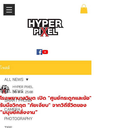
เข้าสู่ระบบ
WWW.HYPERPIXEL.ONLINE
โพสต์
ALL NEWS
HYPER PIXEL
ALL NEWS
30 ต.ค. 2568
โรงพยาบาลวิมุต เปิด "ศูนย์กระดูกและข้อ"
SMART PHONE
รับมือวิกฤต "ภัยเงียบ" จากวิถีชีวิตของ
CAMERA
“มนุษย์คลั่งงาน”
PHOTOGRAPHY
TIPS