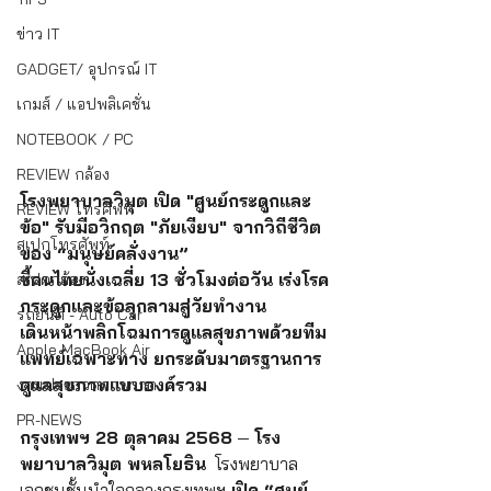
ข่าว IT
GADGET/ อุปกรณ์ IT
เกมส์ / แอปพลิเคชั่น
NOTEBOOK / PC
REVIEW กล้อง
โรงพยาบาลวิมุต เปิด "ศูนย์กระดูกและ
REVIEW โทรศัพท์
ข้อ" รับมือวิกฤต "ภัยเงียบ" จากวิถีชีวิต
สเปกโทรศัพท์
ของ “มนุษย์คลั่งงาน”
ชี้คนไทยนั่งเฉลี่ย 13 ชั่วโมงต่อวัน เร่งโรค
สเปคกล้อง
กระดูกและข้อลุกลามสู่วัยทำงาน
รถยนต์ - Auto Car
เดินหน้าพลิกโฉมการดูแลสุขภาพด้วยทีม
Apple MacBook Air
แพทย์เฉพาะทาง ยกระดับมาตรฐานการ
ดูแลสุขภาพแบบองค์รวม
งานประกวดภาพวาด
PR-NEWS
กรุงเทพฯ 28 ตุลาคม 2568
 — 
โรง
พยาบาลวิมุต พหลโยธิน
  โรงพยาบาล
เอกชนชั้นนำใจกลางกรุงเทพฯ
 เปิด “ศูนย์