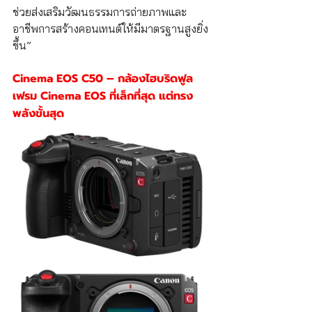
ช่วยส่งเสริมวัฒนธรรมการถ่ายภาพและ
อาชีพการสร้างคอนเทนต์ให้มีมาตรฐานสูงยิ่ง
ขึ้น”
Cinema EOS C50 – กล้องไฮบริดฟูล
เฟรม Cinema EOS ที่เล็กที่สุด แต่ทรง
พลังขั้นสุด