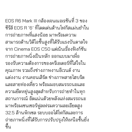
EOS R6 Mark III กล้องเจนเนอเรชันที่ 3 ของ
ซีรีส์ EOS R ‘6’ ที่โดดเด่นด้านโฟกัสแม่นยำใน
การถ่ายภาพที่แสงน้อย มาพร้อมความ
สามารถด้านวิดีโอขั้นสูงที่ได้รับแรงบันดาลใจ
จาก Cinema EOS C50 แต่เน้นเรื่องฟังก์ชัน
การถ่ายภาพนิ่งเป็นหลัก ออกแบบมาเพื่อ
รองรับความต้องการของครีเอเตอร์ที่ใส่ใจใน
คุณภาพ รวมถึงช่างภาพงานอีเวนต์ งาน
แต่งงาน งานคอนเสิร์ต ช่างภาพสายไฮบริด 
และสายท่องเที่ยว พร้อมมอบสมรรถนะและ
ความยืดหยุ่นสูงสุดสำหรับการถ่ายทำในทุก
สถานการณ์ อัดแน่นด้วยพลังแห่งสมรรถนะ 
มาพร้อมเซนเซอร์ฟูลเฟรมความละเอียดสูง 
32.5 ล้านพิกเซล ระบบออโต้โฟกัสและการ
ถ่ายภาพนิ่งที่ได้รับการปรับปรุงให้เหนือชั้นยิ่ง
ขึ้น