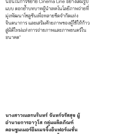
นอนในการขยาย Cinema Line อย่างเต็มรูป
แบบ ตอกย้ำบทบาทผู้นำเทคโนโลยีภาพถ่ายที่
มุ่งพัฒนาโซลูชันเพื่อทลายขีดจำกัดแห่ง
จินตนาการ และเสริมศักยภาพของผู้ใช้ให้ก้าว
สู่มิติใหม่แห่งการถ่ายภาพและภาพยนตร์ใน
อนาคต" 
นางสาวเนตรนรินทร์ จันทร์จรัสสุข ผู้
อำนวยการอาวุโส กลุ่มผลิตภัณฑ์
คอนซูมเมอร์อิมเมจจิ้งอินฟอร์เมชั่น 