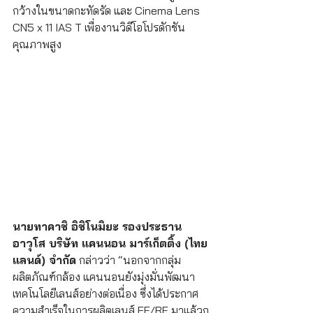
กว้างในขนาดกะทัดรัด และ Cinema Lens 
CN5 x 11 IAS T เพื่องานวิดีโอโปรดักชัน
คุณภาพสูง 
นายทาคาชิ อิชิโนมิยะ รองประธาน
อาวุโส บริษัท แคนนอน มาร์เก็ตติ้ง (ไทย
แลนด์) จำกัด
 กล่าวว่า “นอกจากกลุ่ม
ผลิตภัณฑ์กล้อง แคนนอนยังมุ่งมั่นพัฒนา
เทคโนโลยีเลนส์อย่างต่อเนื่อง ซึ่งได้ประกาศ
ความสำเร็จในการผลิตเลนส์ EF/RF มาแล้วก