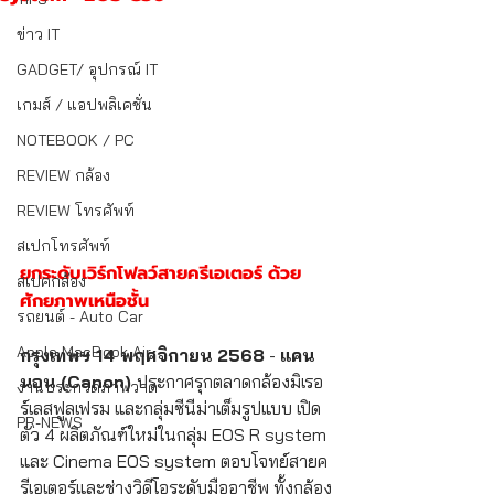
ข่าว IT
GADGET/ อุปกรณ์ IT
เกมส์ / แอปพลิเคชั่น
NOTEBOOK / PC
REVIEW กล้อง
REVIEW โทรศัพท์
สเปกโทรศัพท์
ยกระดับเวิร์กโฟลว์สายครีเอเตอร์ ด้วย
สเปคกล้อง
ศักยภาพเหนือชั้น
รถยนต์ - Auto Car
Apple MacBook Air
กรุงเทพฯ 14 พฤศจิกายน 2568
 - 
แคน
นอน (Canon) 
ประกาศรุกตลาดกล้องมิเรอ
งานประกวดภาพวาด
ร์เลสฟูลเฟรม และกลุ่มซีนีม่าเต็มรูปแบบ เปิด
PR-NEWS
ตัว 4 ผลิตภัณฑ์ใหม่ในกลุ่ม EOS R system 
และ Cinema EOS system ตอบโจทย์สายค
รีเอเตอร์และช่างวิดีโอระดับมืออาชีพ ทั้งกล้อง