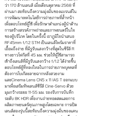
ว่า 170 ล้านเลนส์ เมื่อเดือนตุลาคม 2568 ที่
ผ่านมา สะท้อนถึงความมุ่งมั่นของแบรนด์ใน
การพัฒนาเทคโนโลยีการถ่ายภาพที่ล้ำหน้า
เพื่อตอบโจทย์ผู้ใช้ เพื่อรักษาตำแหน่งผู้นำด้าน
การสร้างสรรค์ภาพถ่ายและภาพยนตร์ในใจ
ของผู้บริโภค โดยในครั้งนี้ เราภูมิใจนำเสนอ 
RF45mm f/1.2 STM เป็นเลนส์ไพร์มราคาที่
เอื้อมถึงง่าย ที่มีรูรับแสงกว้างที่สุดในซีรีส์ R 
ทางยาวโฟกัสที่ 45 มม. ช่วยให้ผู้ใช้สามารถ
เข้าถึงเลนส์ที่มีรูรับแสงกว้าง f/1.2 ได้ง่ายขึ้น 
ตอบโจทย์ผู้ที่หลงใหลในการถ่ายภาพบุคคลที่
ต้องการโบเก้ละลายฉากหลังสวยงาม 
และCinema Lens CN5 x 11 IAS T ออกแบบ
มาเพื่อเสริมทัพเลนส์ซีรีส์ Cine-Servo ด้วย
มุมกว้างระยะ 11-55 มม. รองรับการบันทึก
ระดับ 8K HDR เพื่องานถ่ายทอดสดและการ
ผลิตภาพยนตร์คุณภาพสูงโดยเฉพาะ การเปิด
เลนส์สองรุ่นนี้สะท้อนถึงความมุ่งมั่นของแคน