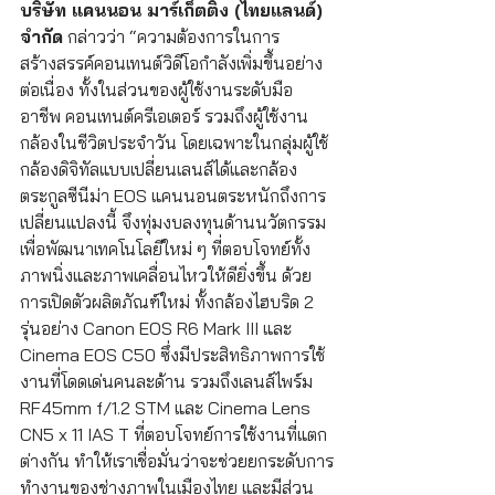
บริษัท แคนนอน มาร์เก็ตติ้ง (ไทยแลนด์) 
จำกัด
 กล่าวว่า “ความต้องการในการ
สร้างสรรค์คอนเทนต์วิดีโอกำลังเพิ่มขึ้นอย่าง
ต่อเนื่อง ทั้งในส่วนของผู้ใช้งานระดับมือ
อาชีพ คอนเทนต์ครีเอเตอร์ รวมถึงผู้ใช้งาน
กล้องในชีวิตประจำวัน โดยเฉพาะในกลุ่มผู้ใช้
กล้องดิจิทัลแบบเปลี่ยนเลนส์ได้และกล้อง
ตระกูลซีนีม่า EOS แคนนอนตระหนักถึงการ
เปลี่ยนแปลงนี้ จึงทุ่มงบลงทุนด้านนวัตกรรม
เพื่อพัฒนาเทคโนโลยีใหม่ ๆ ที่ตอบโจทย์ทั้ง
ภาพนิ่งและภาพเคลื่อนไหวให้ดียิ่งขึ้น ด้วย
การเปิดตัวผลิตภัณฑ์ใหม่ ทั้งกล้องไฮบริด 2 
รุ่นอย่าง Canon EOS R6 Mark III และ 
Cinema EOS C50 ซึ่งมีประสิทธิภาพการใช้
งานที่โดดเด่นคนละด้าน รวมถึงเลนส์ไพร์ม 
RF45mm f/1.2 STM และ Cinema Lens 
CN5 x 11 IAS T ที่ตอบโจทย์การใช้งานที่แตก
ต่างกัน ทำให้เราเชื่อมั่นว่าจะช่วยยกระดับการ
ทำงานของช่างภาพในเมืองไทย และมีส่วน