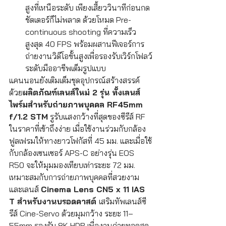
สูงที่เหนือระดับ เพียงเสี้ยววินาทีก่อนกด
ชัตเตอร์ก็ไม่พลาด ด้วยโหมด Pre-
continuous shooting ที่ความเร็ว
สูงสุด 40 FPS พร้อมผสานฟีเจอร์การ
ถ่ายงานวิดีโอขั้นสูงเพื่อรองรับเวิร์กโฟลว์
ระดับมืออาชีพเต็มรูปแบบ
แคนนอนยังเติมเต็มชุดอุปกรณ์สร้างสรรค์
ด้วย
ผลิตภัณฑ์เลนส์ใหม่ 2 รุ่น ทั้งเลนส์
ไพร์มสำหรับถ่ายภาพบุคคล RF45mm 
f/1.2 STM
 รูรับแสงกว้างที่สุดของซีรีส์ RF 
ในราคาที่เข้าถึงง่าย เมื่อใช้งานร่วมกับกล้อง
ฟูลเฟรมให้ทางยาวโฟกัสที่ 45 มม. และเมื่อใช้
กับกล้องเซนเซอร์ APS-C อย่างรุ่น EOS 
R50 จะให้มุมมองเทียบเท่าระยะ 72 มม. 
เหมาะสมกับการถ่ายภาพบุคคลที่สวยงาม 
และเลนส์ 
Cinema Lens CN5 x 11 IAS 
T สำหรับงานบรอดคาสต์ 
เสริมทัพเลนส์ซี
รีส์ Cine-Servo ด้วยมุมกว้าง ระยะ 11–
55mm รองรับ 8K HDR เพื่องานถ่ายทอดสด