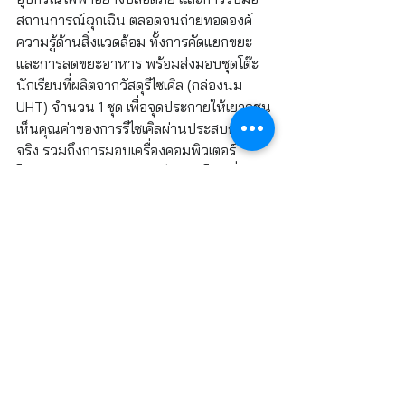
สถานการณ์ฉุกเฉิน ตลอดจนถ่ายทอดองค์
ความรู้ด้านสิ่งแวดล้อม ทั้งการคัดแยกขยะ
และการลดขยะอาหาร พร้อมส่งมอบชุดโต๊ะ
นักเรียนที่ผลิตจากวัสดุรีไซเคิล (กล่องนม 
UHT) จำนวน 1 ชุด เพื่อจุดประกายให้เยาวชน
เห็นคุณค่าของการรีไซเคิลผ่านประสบการณ์
จริง รวมถึงการมอบเครื่องคอมพิวเตอร์
โน้ตบุ๊กจากบริษัท แมทเธเรียล ออโตเมชั่น 
จำกัด ซึ่งเป็นหนึ่งในกลุ่มบริษัทแคนนอนใน
ประเทศไทยจำนวน 3 เครื่อง เพื่อใช้ในห้อง
คอมพิวเตอร์ของโรงเรียน และการมอบ
อุปกรณ์การเรียน เครื่องเขียน และสิ่งของ
จำเป็น ที่พนักงานแคนนอนนำมาร่วมสมทบ
ให้แก่นักเรียนเพื่อนำไปใช้ในช่วงเปิดภาคเรียน
ใหม่นี้
 นายวชิรวิชญ์ แก้วตา ผู้อำนวยการ