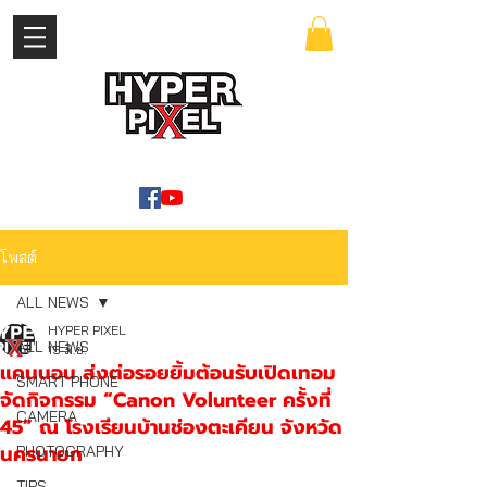
เข้าสู่ระบบ
WWW.HYPERPIXEL.ONLINE
โพสต์
ALL NEWS
HYPER PIXEL
ALL NEWS
15 มิ.ย.
แคนนอน ส่งต่อรอยยิ้มต้อนรับเปิดเทอม
SMART PHONE
จัดกิจกรรม “Canon Volunteer ครั้งที่
CAMERA
45” ณ โรงเรียนบ้านช่องตะเคียน จังหวัด
นครนายก
PHOTOGRAPHY
TIPS