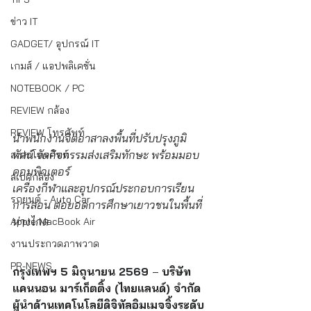
ข่าว IT
GADGET/ อุปกรณ์ IT
เกมส์ / แอปพลิเคชั่น
NOTEBOOK / PC
REVIEW กล้อง
REVIEW โทรศัพท์
นำพนักงานจิตอาสาลงพื้นที่ปรับปรุงภูมิ
ทัศน์ จัดกิจกรรมส่งเสริมทักษะ พร้อมมอบ
สเปกโทรศัพท์
คอมพิวเตอร์
สเปคกล้อง
เครื่องกีฬาและอุปกรณ์ประกอบการเรียน
รถยนต์ - Auto Car
การสอน ต่อยอดการศึกษาเยาวชนในพื้นที่
ห่างไกล
Apple MacBook Air
งานประกวดภาพวาด
PR-NEWS
กรุงเทพฯ 5 มิถุนายน 2569 
– 
บริษัท 
แคนนอน มาร์เก็ตติ้ง (ไทยแลนด์) จำกัด 
ผู้นำด้านเทคโนโลยีดิจิทัลอิมเมจจิ้งระดับ