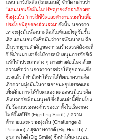
นอน มาร์เก็ตติ้ง (ไทยแลนด์) จำกัด กล่าวว่า 
“
แคนนอนยึดมั่นในปรัชญาองค์กร ‘เคียวเซ’ 
ซึ่งมุ่งเน้น ‘การใช้ชีวิตและทำงานร่วมกันเพื่อ
ประโยชน์สุขของส่วนรวม’
 ดังนั้น นอกจาก
เราจะมุ่งมั่นพัฒนาผลิตภัณฑ์และโซลูชันชั้น
เลิศ แคนนอนยังเชื่อมั่นว่าการพัฒนาคน ถือ
เป็นรากฐานสำคัญของการสร้างสรรค์สังคมที่
ดี ที่ผ่านมา เราจึงให้การสนับสนุนการจัดอีเว้
นท์กีฬาประเภทต่าง ๆ มาอย่างต่อเนื่อง ด้วย
ความเชื่อว่า นอกจากการช่วยให้สุขภาพแข็ง
แรงแล้ว กีฬายังทำให้เราได้พัฒนาความคิด 
เกิดความมุ่งมั่นในการเอาชนะอุปสรรคและ
เพิ่มศักยภาพให้กับตนเอง ตลอดจนมีแนวคิด
เชิงบวกต่อเพื่อนมนุษย์ ซึ่งสิ่งเหล่านี้เชื่อมโยง
กับวัฒนธรรมองค์กรของเราทั้งในเรื่องของ 
ไฟท์ติ้งสปิริต (Fighting Spirit) / ความ
ท้าทายและความมุ่งมั่น (Challenge & 
Passion) / สุขภาพกายดี (Big Health) / 
สุขภาพใจดี (Big Smile) ซึ่งทำให้แคนนอน 