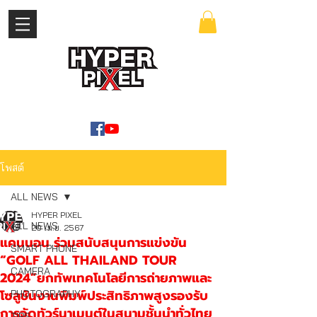
เข้าสู่ระบบ
WWW.HYPERPIXEL.ONLINE
โพสต์
ALL NEWS
HYPER PIXEL
ALL NEWS
20 เม.ย. 2567
แคนนอน ร่วมสนับสนุนการแข่งขัน
SMART PHONE
“GOLF ALL THAILAND TOUR
CAMERA
2024”ยกทัพเทคโนโลยีการถ่ายภาพและ
โซลูชันงานพิมพ์ประสิทธิภาพสูงรองรับ
PHOTOGRAPHY
การจัดทัวร์นาเมนต์ในสนามชั้นนำทั่วไทย
TIPS