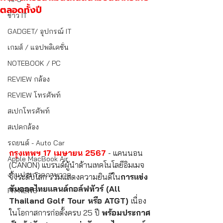
ตลอดทั้งปี
ข่าว IT
GADGET/ อุปกรณ์ IT
เกมส์ / แอปพลิเคชั่น
NOTEBOOK / PC
REVIEW กล้อง
REVIEW โทรศัพท์
สเปกโทรศัพท์
สเปคกล้อง
รถยนต์ - Auto Car
กรุงเทพฯ 17 เมษายน 2567
 - แคนนอน 
Apple MacBook Air
(CANON) แบรนด์ผู้นำด้านเทคโนโลยีอิมเมจ
งานประกวดภาพวาด
จิ้งระดับโลก ร่วมแสดงความยินดีใน
การแข่ง
ขันออลไทยแลนด์กอล์ฟทัวร์ (All 
PR-NEWS
Thailand Golf Tour หรือ ATGT) 
เนื่อง
ในโอกาสการก่อตั้งครบ 25 ปี 
พร้อมประกาศ