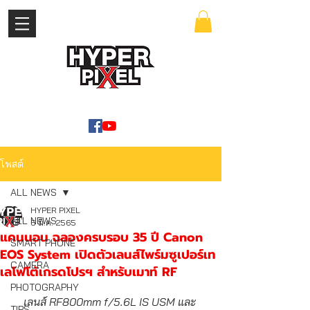
เข้าสู่ระบบ
WWW.HYPERPIXEL.ONLINE
โพสต์
ALL NEWS
HYPER PIXEL
ALL NEWS
5 มี.ค. 2565
แคนนอน ฉลองครบรอบ 35 ปี Canon
SMART PHONE
EOS System เปิดตัวเลนส์ไพร์มซูเปอร์เท
CAMERA
เลโฟโต้เกรดโปรฯ สำหรับเมาท์ RF
PHOTOGRAPHY
เลนส์ RF800mm f/5.6L IS USM และ 
TIPS