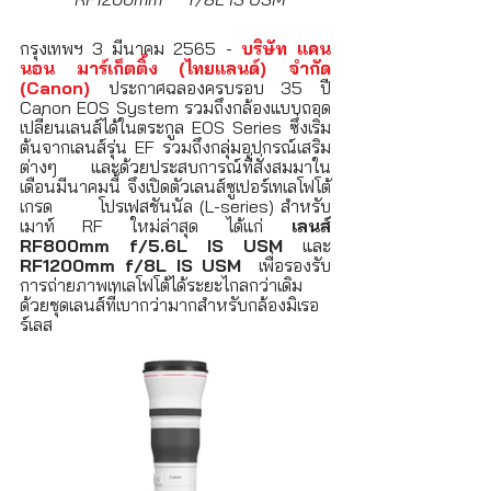
กรุงเทพฯ 3 มีนาคม 2565
- 
บริษัท แคน
นอน มาร์เก็ตติ้ง (ไทยแลนด์) จำกัด 
(Canon)
ประกาศฉลองครบรอบ 35 ปี 
Canon EOS System รวมถึงกล้องแบบถอด
เปลี่ยนเลนส์ได้ในตระกูล EOS Series ซึ่งเริ่ม
ต้นจากเลนส์รุ่น EF รวมถึงกลุ่มอุปกรณ์เสริม
ต่างๆ และด้วยประสบการณ์ที่สั่งสมมาใน
เดือนมีนาคมนี้ จึงเปิดตัวเลนส์ซูเปอร์เทเลโฟโต้
เกรด       โปรเฟสชันนัล (L-series) สำหรับ
เมาท์ RF ใหม่ล่าสุด
ได้แก่
 เลนส์ 
RF800mm f/5.6L IS USM 
และ
RF1200mm f/8L IS USM
  เพื่อรองรับ
การถ่ายภาพเทเลโฟโต้ได้ระยะไกลกว่าเดิม 
ด้วยชุดเลนส์ที่เบากว่ามากสำหรับกล้องมิเรอ
ร์เลส 