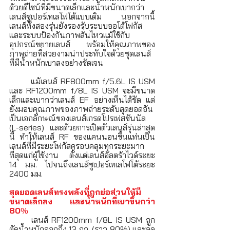
ด้วยดีไซน์ที่มีขนาดเล็กและน้ำหนักเบากว่า
เลนส์ซูเปอร์เทเลโฟโต้แบบเดิม นอกจากนี้ 
เลนส์ทั้งสองรุ่นยังรองรับระบบออโต้โฟกัส
และระบบป้องกันภาพสั่นไหวแม้ใช้กับ
อุปกรณ์ขยายเลนส์ พร้อมให้คุณภาพของ
ภาพถ่ายที่สวยงามน่าประทับใจด้วยชุดเลนส์
ที่มีน้ำหนักเบาลงอย่างชัดเจน
	แม้เลนส์ RF800mm f/5.6L IS USM 
และ RF1200mm f/8L IS USM จะมีขนาด
เล็กและเบากว่าเลนส์ EF อย่างเห็นได้ชัด แต่
ยังมอบคุณภาพของภาพถ่ายระดับสุดยอดอัน
เป็นเอกลักษณ์ของเลนส์เกรดโปรเฟสชันนัล 
(L-series) และด้วยการเปิดตัวเลนส์รุ่นล่าสุด
นี้ ทำให้เลนส์ RF ของแคนนอนขึ้นแท่นเป็น
เลนส์ที่มีระยะโฟกัสครอบคลุมทุกระยะมาก
ที่สุดแก่ผู้ใช้งาน ตั้งแต่เลนส์อัลตร้าไวด์ระยะ 
14 มม. ไปจนถึงเลนส์ซูเปอร์เทเลโฟโต้ระยะ 
2400 มม.
สุดยอดเลนส์ทรงพลังที่ถูกย่อส่วนให้มี
ขนาดเล็กลง และน้ำหนักที่เบาขึ้นกว่า 
80
%
	เลนส์ RF1200mm f/8L IS USM ถูก
ตัดน้ำหนักออกถึง 13 กก. (ราว 80%) และลด