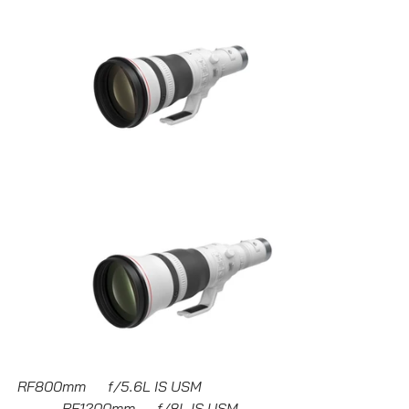
RF800mm      f/5.6L IS USM                    
  RF1200mm      f/8L IS USM