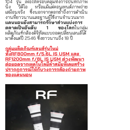
104 รุ่น เพื่อให้ครอบคลุมทั้งการบันทึกภาพ
นิ่ง วิดีโอ หรือแม้แต่คอนเทนต์ภาพถ่าย
เสมือนจริง ซึ่งนอกจากตอกย้ำถึงการดำเนิน
งานที่ยาวนานและฐานผู้ใช้งานจำนวนมาก 
แคนนอนยังสามารถรักษาส่วนแบ่งการ
ตลาดเป็นอันดับ 1 ของโลก
ในกลุ่ม
ผลิตภัณฑ์กล้องดิจิทัลแบบถอดเปลี่ยนเลนส์ได้ 
มาตั้งแต่ปี 2546 ซึ่งยาวนานถึง 18 ปี 
กลุ่มผลิตภัณฑ์เลนส์รุ่นใหม่
ทั้งRF800mm f/5.6L IS USM และ 
RF1200mm f/8L IS USM ต่างพัฒนา
ต่อยอดจากเทคโนโลยีล้ำสมัยที่เคยสร้าง
ปรากฏการณ์ให้กับวงการกล้องถ่ายภาพ
ของแคนนอน