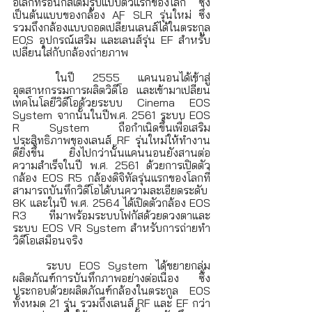
อิเล็กทรอนิกส์เต็มรูปแบบตัวแรกของโลก ซึ่ง
เป็นต้นแบบของกล้อง AF SLR รุ่นใหม่ ซึ่ง
รวมถึงกล้องแบบถอดเปลี่ยนเลนส์ได้ในตระกูล 
EOS อุปกรณ์เสริม และเลนส์รุ่น EF สำหรับ
เปลี่ยนใส่กับกล้องถ่ายภาพ 
	ในปี 2555 แคนนอนได้เข้าสู่
อุตสาหกรรมการผลิตวิดีโอ และเข้ามาเปลี่ยน
เทคโนโลยีวิดีโอด้วยระบบ Cinema EOS 
System จากนั้นในปีพ.ศ. 2561 ระบบ EOS 
R System ถือกำเนิดขึ้นเพื่อเสริม
ประสิทธิภาพของเลนส์ RF รุ่นใหม่ให้ทำงาน
ดียิ่งขึ้น ยิ่งไปกว่านั้นแคนนอนยังสานต่อ
ความสำเร็จในปี พ.ศ. 2561 ด้วยการเปิดตัว
กล้อง EOS R5 กล้องดิจิทัลรุ่นแรกของโลกที่
สามารถบันทึกวิดีโอได้บนความละเอียดระดับ 
8K และในปี พ.ศ. 2564 ได้เปิดตัวกล้อง EOS 
R3 ที่มาพร้อมระบบโฟกัสด้วยดวงตาและ
ระบบ EOS VR System สำหรับการถ่ายทำ
วิดีโอเสมือนจริง 
	ระบบ EOS System ได้ขยายกลุ่ม
ผลิตภัณฑ์การบันทึกภาพอย่างต่อเนื่อง ซึ่ง
ประกอบด้วยผลิตภัณฑ์กล้องในตระกูล EOS 
ทั้งหมด 21 รุ่น รวมถึงเลนส์ RF และ EF กว่า 