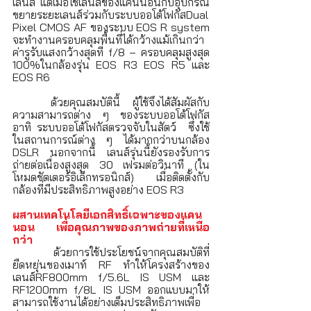
เลนส์ แต่เมื่อใช้เลนส์ของแคนนอนกับอุปกรณ์
ขยายระยะเลนส์ร่วมกับระบบออโต้โฟกัสDual 
Pixel CMOS AF ของระบบ EOS R system 
จะทำงานครอบคลุมพื้นที่ได้กว้างแม้เกินกว่า
ค่ารูรับแสงกว้างสุดที่ f/8 – ครอบคลุมสูงสุด 
100%ในกล้องรุ่น EOS R3 EOS R5 และ 
EOS R6
	ด้วยคุณสมบัตินี้ ผู้ใช้จึงได้สัมผัสกับ
ความสามารถต่าง ๆ ของระบบออโต้โฟกัส 
อาทิ ระบบออโต้โฟกัสตรวจจับในสัตว์  ซึ่งใช้
ในสถานการณ์ต่าง ๆ ได้มากกว่าบนกล้อง 
DSLR นอกจากนี้ เลนส์รุ่นนี้ยังรองรับการ
ถ่ายต่อเนื่องสูงสุด 30 เฟรมต่อวินาที (ใน
โหมดชัตเตอร์อิเล็กทรอนิกส์) เมื่อติดตั้งกับ
กล้องที่มีประสิทธิภาพสูงอย่าง EOS R3
ผสานเทคโนโลยีเอกสิทธิ์เฉพาะของแคน
นอน เพื่อคุณภาพของภาพถ่ายที่เหนือ
กว่า
	ด้วยการใช้ประโยชน์จากคุณสมบัติที่
ยืดหยุ่นของเมาท์ RF ทำให้โครงสร้างของ
เลนส์RF800mm f/5.6L IS USM และ 
RF1200mm f/8L IS USM ออกแบบมาให้
สามารถใช้งานได้อย่างเต็มประสิทธิภาพเพื่อ