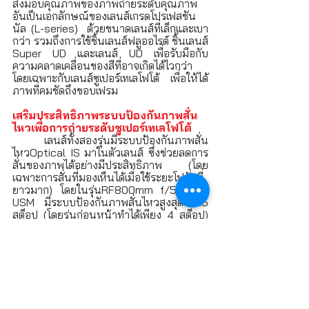
ส่งมอบคุณภาพของภาพถ่ายระดับคุณภาพ
อันเป็นเอกลักษณ์ของเลนส์เกรดโปรเฟสชัน
นัล (L-series)  ด้วยขนาดเลนส์ที่เล็กและเบา
กว่า รวมถึงการใช้ชิ้นเลนส์ฟลูออไรต์ ชิ้นเลนส์ 
Super UD และเลนส์ UD เพื่อรับมือกับ
ความคลาดเคลื่อนของสีที่อาจเกิดได้ไวกว่า 
โดยเฉพาะกับเลนส์ซูเปอร์เทเลโฟโต้ เพื่อให้ได้
ภาพที่คมชัดถึงขอบเฟรม
เสริมประสิทธิภาพระบบป้องกันภาพสั่น
ไหวเพื่อการถ่ายระดับซูเปอร์เทเลโฟโต้
	เลนส์ทั้งสองรุ่นมีระบบป้องกันภาพสั่น
ไหวOptical IS มาในตัวเลนส์ ซึ่งช่วยลดการ
สั่นของภาพได้อย่างมีประสิทธิภาพ (โดย
เฉพาะการสั่นที่มองเห็นได้เมื่อใช้ระยะโฟกัสที่
ยาวมาก) โดยในรุ่นRF800mm f/5.6L IS 
USM มีระบบป้องกันภาพสั่นไหวสูงสุด 4.5 
สต็อป (โดยรุ่นก่อนหน้าทำได้เพียง 4 สต็อป) 
ส่วนรุ่น RF1200mm f/8L IS USM มีระบบ
ป้องกันภาพสั่นไหวสูงสุด 4 สต็อป3 (ในขณะ
ที่รุ่นก่อนหน้าไม่มีระบบป้องกันภาพสั่นไหว)
พกพาง่ายยิ่งกว่าเพื่อการใช้งานที่
ครอบคลุมยิ่งขึ้น
	เลนส์ซูเปอร์เทเลโฟโต้ระดับมืออาชีพ