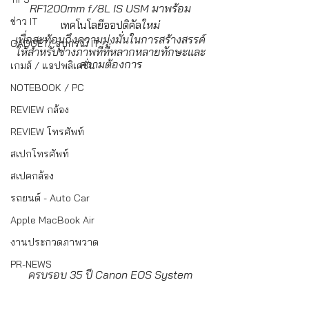
RF1200mm f/8L IS USM มาพร้อม
ข่าว IT
เทคโนโลยีออปติคัล
ใหม่
เพื่อสะท้อนถึงความมุ่งมั่นในการสร้างสรรค์
GADGET/ อุปกรณ์ IT
ให้สำหรับช่างภาพที่ที่หลากหลายทักษะและ
ความต้องการ
เกมส์ / แอปพลิเคชั่น
NOTEBOOK / PC
REVIEW กล้อง
REVIEW โทรศัพท์
สเปกโทรศัพท์
สเปคกล้อง
รถยนต์ - Auto Car
Apple MacBook Air
งานประกวดภาพวาด
PR-NEWS
ครบรอบ 35 ปี Canon EOS System