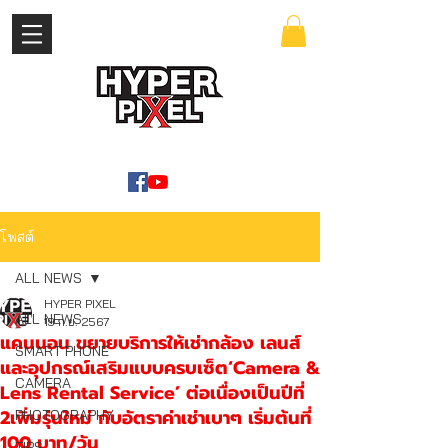
เข้าสู่ระบบ
WWW.HYPERPIXEL.ONLINE
โพสต์
ALL NEWS
HYPER PIXEL
ALL NEWS
19 ก.ย. 2567
แคนนอน ขยายบริการให้เช่ากล้อง เลนส์
SMART PHONE
และอุปกรณ์เสริมแบบครบเซ็ต‘Camera &
CAMERA
Lens Rental Service’ ต่อเนื่องเป็นปีที่
2เพิ่มรุ่นใหม่ กับอัตราค่าเช่าเบาๆ เริ่มต้นที่
PHOTOGRAPHY
100 บาท/วัน
TIPS