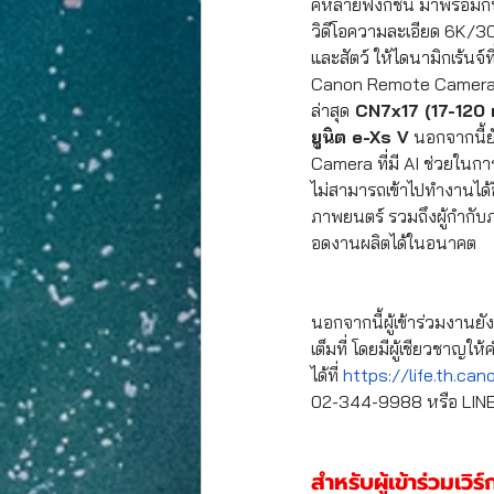
คหลายฟังก์ชัน มาพร้อมกั
วิดีโอความละเอียด 6K/30
และสัตว์ ให้ไดนามิกเร้นจ
Canon Remote Camera C
ล่าสุด
 CN7x17 (17-120 
ยูนิต e-Xs V
 นอกจากนี้
Camera ที่มี AI ช่วยในก
ไม่สามารถเข้าไปทำงานได้อ
ภาพยนตร์ รวมถึงผู้กำกับภ
อดงานผลิตได้ในอนาคต
นอกจากนี้ผู้เข้าร่วมงาน
เต็มที่ โดยมีผู้เชียวชาญใ
ได้ที่ 
https://life.th.ca
02-344-9988 หรือ LIN
สำหรับผู้เข้าร่วมเวิร