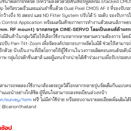
บขนาดเล็กกะทัดรัด ให้ความลงตัวด้วยเซ็นเซอร์ฟูลเฟรม stacked CMOS 
p โฟกัสรวดเร็วและแม่นยำขึ้นด้วย Dual Pixel CMOS AF II ที่รองรับร
์ที่กว้างถึง 16 สตอป และ ND Filter System ปรับได้ 5 ระดับ รองรับการใ
ontrol Application พร้อมเสริมศักยภาพการทำงานด้วยเลนส์ภาพยนตร
mm. RF mount) จากตระกูล CINE-SERVO โดยเป็นเลนส์ตัวแรกที่ใ
ยังมีสินค้าในกลุ่มวิดีโอให้เลือกใช้งานหลากหลายตามความต้องการ โดย
ารปรับ Pan-Tilt-Zoom เพื่อจัดองค์ประกอบภาพอัตโนมัติ ช่วยให้สามาร
ีกด้วย นับเป็นงานที่เปิดโอกาสให้ผู้ใช้งานในวงการผลิตคอนเทนต์ระดับมื
าพ กลุ่มโปรดักชั่นเฮาส์ และผู้แทนจำหน่ายได้เข้าร่วมงานเพื่อรับประ
ยังสามารถทดลองใช้งานกล้องตระกูลวิดีโอหลากหลายรุ่นจัดเต็มกันแบบครบ
ห้คำแนะนำอย่างใกล้ชิด ผู้ที่สนใจสามารถลงทะเบียนล่วงหน้า
non/survey/form
 ฟรี! ไม่มีค่าใช้จ่าย หรือสอบถามรายละเอียดเพิ่มเติมได้
E @canonthailand
์กช้อป