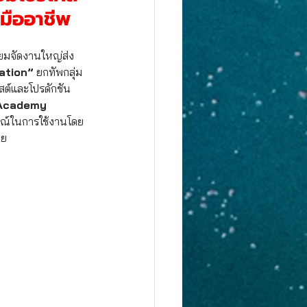
มืออาชีพ
รียมจัดงานใหญ่ส่ง
ation”
 ยกทัพกลุ่ม
สต์และโปรดักชัน
 Academy 
ณ์ในการใช้งานโดย
าย