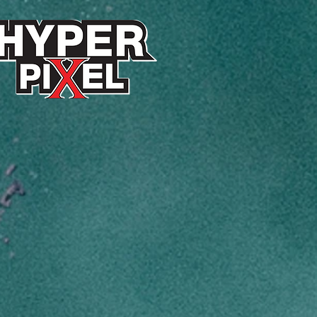
 "กองหลัง" ประจำบ้าน
มโปรโมชันสุดคุ้ม ดูแลครบ
แต่เตรียมอาหารจนถึงเก็บ
ด