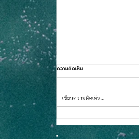
ความคิดเห็น
เขียนความคิดเห็น…
BASE Playhouse ถอดรหัส
กลยุทธ์ People
Transformationพาองค์กรยุค