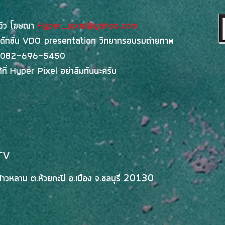
Hackathon 2026: PRO AT
เป็น
Phuket พร้อมต่อยอดสู่การใช้
พร้อ
ีวิว โฆษณา
Hyper_pixel@yahoo.com
งานจริง
ตั้ง
ดักชั่น
VDO presentation
วิทยากรอบรมถ่ายภาพ
กวา
082-696-5450
ที่
Hyper Pixel
อย่าลืมกันนะครับ
TV
วหลาม ต.ห้วยกะปิ อ.เมือง จ.ชลบุรี 20130