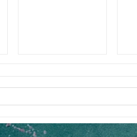
BDI ประกาศผล 5 สุดยอด
อีเล
นวัตกรรม AI พลิกโฉมภูเก็ตสู่
ไทยเ
Smart Tourismในเวที BDI
กช็อ