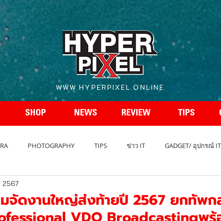
WWW.HYPERPIXEL.ONLINE
SHOP
NEWS
REVIEW
TIPS
RA
PHOTOGRAPHY
TIPS
ข่าว IT
GADGET/ อุปกรณ์ IT
. 2567
REVIEW โทรศัพท์
สเปกโทรศัพท์
สเปคกล้อง
รถยนต์ - A
จัดงานใหญ่ส่งท้ายปี 2567 ยกทัพกลุ
rofessional VDO Broadcastingพร้อ