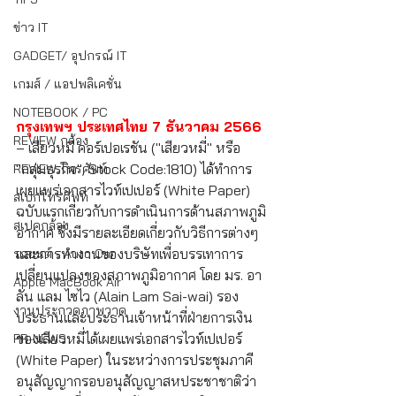
ข่าว IT
GADGET/ อุปกรณ์ IT
เกมส์ / แอปพลิเคชั่น
NOTEBOOK / PC
กรุงเทพฯ ประเทศไทย 7 ธันวาคม 2566
REVIEW กล้อง
– เสียวหมี่ คอร์เปอเรชัน ("เสียวหมี่" หรือ 
"กลุ่มธุรกิจ"; Stock Code:1810) ได้ทำการ
REVIEW โทรศัพท์
เผยแพร่เอกสารไวท์เปเปอร์ (White Paper) 
สเปกโทรศัพท์
ฉบับแรกเกี่ยวกับการดำเนินการด้านสภาพภูมิ
สเปคกล้อง
อากาศ ซึ่งมีรายละเอียดเกี่ยวกับวิธีการต่างๆ 
และการทำงานของบริษัทเพื่อบรรเทาการ
รถยนต์ - Auto Car
เปลี่ยนแปลงของสภาพภูมิอากาศ โดย มร. อา
Apple MacBook Air
ลัน แลม ไซไว (Alain Lam Sai-wai) รอง
งานประกวดภาพวาด
ประธานและประธานเจ้าหน้าที่ฝ่ายการเงิน
ของเสียวหมี่ได้เผยแพร่เอกสารไวท์เปเปอร์ 
PR-NEWS
(White Paper) ในระหว่างการประชุมภาคี
อนุสัญญากรอบอนุสัญญาสหประชาชาติว่า