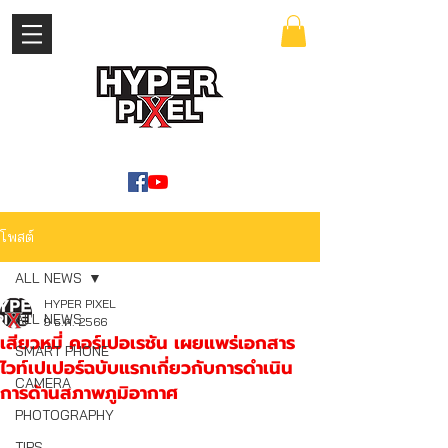
เข้าสู่ระบบ
WWW.HYPERPIXEL.ONLINE
โพสต์
ALL NEWS
HYPER PIXEL
ALL NEWS
9 ธ.ค. 2566
เสียวหมี่ คอร์เปอเรชัน เผยแพร่เอกสาร
SMART PHONE
ไวท์เปเปอร์ฉบับแรกเกี่ยวกับการดำเนิน
CAMERA
การด้านสภาพภูมิอากาศ
PHOTOGRAPHY
TIPS