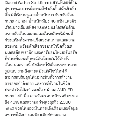
Xiaomi Watch S5 46mm ผสานฟีเจอร์ด้าน
สุขภาพและการติดตามกีฬาอันล้ำสมัยเข้ากับ
ดีไซน์ที่เรียบหรูและน้ำหนักเบา ด้วยตัวเรือน
ขนาด 46 มม. น้ำหนักเพียง 46 กรัม และตัว
เรือนบางเฉียบเพียง 10.99 มม.
 โดดเด่นด้วย
1
กรอบตัวเรือนสเตนเลสสตีลระดับพรีเมียมที่
ช่วยเสริมทั้งความแข็งแรงทนทานและความ
สวยงาม พร้อมตัวเลือกขอบหน้าปัดทั้งสเต
นเลสสตีล เซรามิก และคาร์บอนไฟเบอร์ฟอร์จ 
ที่ช่วยเพิ่มเอกลักษณ์อันโดดเด่นให้กับตัว
เรือน นอกจากนี้ ยังมีสายให้เลือกหลากหลาย
รูปแบบ รวมถึงสายหนังแท้ดีไซน์ใหม่ ที่
สามารถปรับลุคให้เหมาะกับทั้งการทำงาน 
การออกกำลังกาย และการใช้งานในชีวิต
ประจำวันได้อย่างลงตัว หน้าจอ AMOLED 
ขนาด 1.48 นิ้ว มาพร้อมขอบหน้าจอที่บางลง
ถึง 40% และความสว่างสูงสุดถึง 2,500 
nits
 ช่วยให้มองเห็นการแจ้งเตือนและข้อมูล
2
สุขภาพได้อย่างคมชัด แม้อยู่ท่ามกลาง