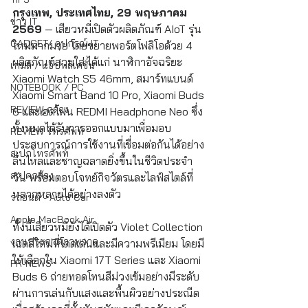
กรุงเทพ, ประเทศไทย, 29 พฤษภาคม 
ข่าว IT
2569
 — เสียวหมี่เปิดตัวผลิตภัณฑ์ AIoT รุ่น
GADGET/ อุปกรณ์ IT
ใหม่มากมาย โดยขยายพอร์ตโฟลิโอด้วย 4 
ผลิตภัณฑ์สวมใส่ ได้แก่ นาฬิกาอัจฉริยะ 
เกมส์ / แอปพลิเคชั่น
Xiaomi Watch S5 46mm, สมาร์ทแบนด์ 
NOTEBOOK / PC
Xiaomi Smart Band 10 Pro, Xiaomi Buds 
REVIEW กล้อง
6 และเฮดโฟน REDMI Headphone Neo ซึ่ง
ทั้งหมดได้รับการออกแบบมาเพื่อมอบ
REVIEW โทรศัพท์
ประสบการณ์การใช้งานที่เชื่อมต่อกันได้อย่าง
สเปกโทรศัพท์
ลื่นไหลและชาญฉลาดยิ่งขึ้นในชีวิตประจำ
สเปคกล้อง
วัน พร้อมตอบโจทย์กิจวัตรและไลฟ์สไตล์ที่
หลากหลายได้อย่างลงตัว
รถยนต์ - Auto Car
Apple MacBook Air
ทั้งนี้เสียวหมี่ยังได้เปิดตัว Violet Collection 
งานประกวดภาพวาด
เฉดสีใหม่ที่โดดเด่นและมีความพรีเมียม โดยมี
ให้เลือกใน Xiaomi 17T Series และ Xiaomi 
PR-NEWS
Buds 6 ถ่ายทอดโทนสีม่วงเข้มอย่างมีระดับ 
ผ่านการเล่นกับแสงและพื้นผิวอย่างประณีต 