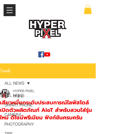
เข้าสู่ระบบ
WWW.HYPERPIXEL.ONLINE
โพสต์
ALL NEWS
HYPER PIXEL
ALL NEWS
17 มิ.ย.
เสียวหมี่ยกระดับประสบการณ์ไลฟ์สไตล์
SMART PHONE
เปิดตัวผลิตภัณฑ์ AIoT สำหรับสวมใส่รุ่น
CAMERA
ใหม่ ดีไซน์พรีเมียม ฟังก์ชันครบครัน
PHOTOGRAPHY
TIPS