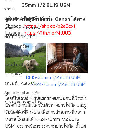
35mm f/2.8L IS USM
ข่าว IT
GADGET/ อุปกรณ์ IT
ดูสินค้าหรืออุปกรณ์เสริม Canon ได้ทาง
Shopee : 
https://shp.ee/p2a9cxf
เกมส์ / แอปพลิเคชั่น
Lazada : 
https://1th.me/MtUU3
NOTEBOOK / PC
REVIEW กล้อง
REVIEW โทรศัพท์
สเปกโทรศัพท์
สเปคกล้อง
                  RF15-35mm f/2.8L IS USM      
รถยนต์ - Auto Car
                      RF24-70mm f/2.8L IS USM
Apple MacBook Air
โดยเป็นเลนส์ 2 รุ่นแรกของแคนนอนที่มีระบบ
งานประกวดภาพวาด
ป้องกันภาพสั่นไหวในตัวทางยาวโฟกัส และรู
PR-NEWS
รับแสงคงที่ที่ f/2.8 เพื่อการถ่ายภาพที่หลาก
หลาย โดยเลนส์ RF24-70mm f/2.8L IS 
USM  จะมาพร้อมช่วงความยาวโฟกัส  ตั้งแต่ 