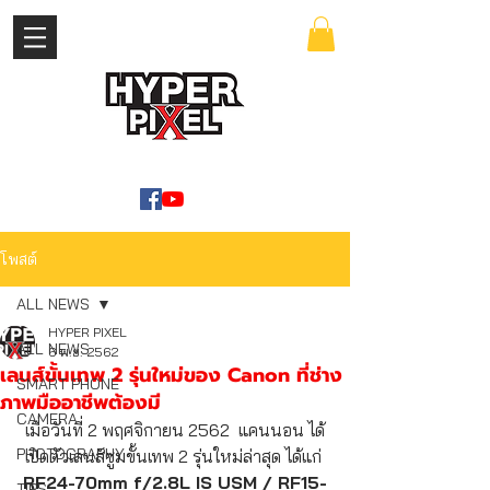
เข้าสู่ระบบ
WWW.HYPERPIXEL.ONLINE
โพสต์
ALL NEWS
HYPER PIXEL
ALL NEWS
6 พ.ย. 2562
เลนส์ขั้นเทพ 2 รุ่นใหม่ของ Canon ที่ช่าง
SMART PHONE
ภาพมืออาชีพต้องมี
CAMERA
เมื่อวันที่ 2 พฤศจิกายน 2562  แคนนอน ได้
PHOTOGRAPHY
เปิดตัวเลนส์ซูมขั้นเทพ 2 รุ่นใหม่ล่าสุด ได้แก่ 
RF24-70mm f/2.8L IS USM / RF15-
TIPS