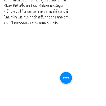
พิเศษที่เพิ่มขึ้นมา 1 มม. ที่ปลายเลนส์มุม
กว้าง ช่วยให้ถ่ายทอดภาพออกมาได้อย่างมี
ไดนามิก เหมาะมากสำหรับการถ่ายภาพงาน
สถาปัตยกรรมและงานตกแต่งภายใน
ทั้งนี้เลนส์ RF24-70mm f/2.8L IS USM 
และ RF15-35mm f/2.8L IS USM มีวาง