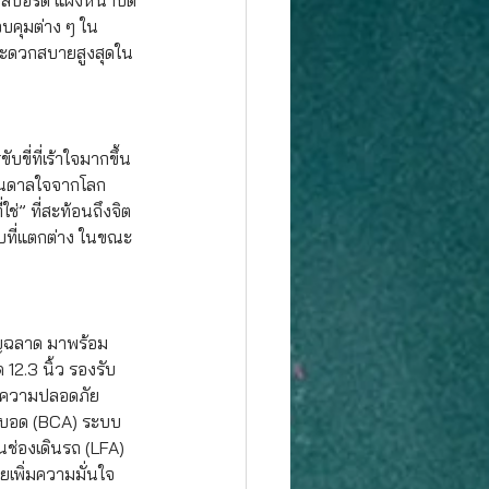
์สปอร์ต แผงหน้าปัด
วบคุมต่าง ๆ ใน
มสะดวกสบายสูงสุดใน
ี่ที่เร้าใจมากขึ้น 
บันดาลใจจากโลก
่” ที่สะท้อนถึงจิต
บที่แตกต่าง ในขณะ
าญฉลาด มาพร้อม
12.3 นิ้ว รองรับ 
่มความปลอดภัย 
ุดบอด (BCA) ระบบ
ช่องเดินรถ (LFA) 
ยเพิ่มความมั่นใจ