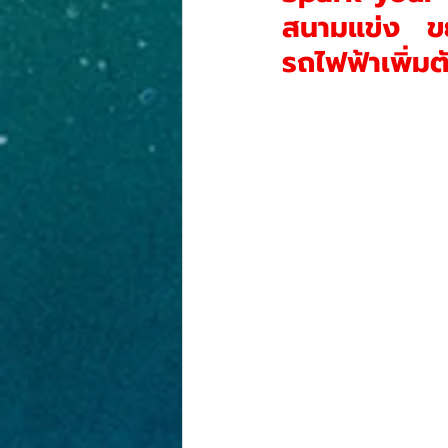
งานประกวดภาพวาด
PR-NEWS
สนามแข่ง ขยา
รถไฟฟ้าเพิ่มตั