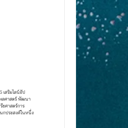
5 เสริมไลน์อัป 
าศพลศาสตร์ พัฒนา
ทรียศาสตร์การ
เนกประสงค์ในหนึ่ง