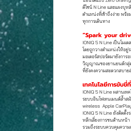
นอนได้แบบ Zero Gravity 
ดีไซน์ N Line และแผงบุหล
ตำแหน่งที่เข้าถึงง่าย พ
ทุกการเดินทาง
“Spark your drive
IONIQ 5 N Line เป็นโมเดล
โดยถูกวางตำแหน่งให้อยู
มอเตอร์สปอร์ตมายังการออก
วิญญาณของยานยนต์กลุ่ม 
ที่ยังคงความสะดวกสบายส
เทคโนโลยีการขับขี่
IONIQ 5 N Line ผสานเทคโ
ระบบอินโฟเทนเมนต์ล้ำสมัย
wireless  Apple CarPlay 
IONIQ 5 N Line ยังติดตั
หลีกเลี่ยงการชนด้านหน้
รวมถึงระบบควบคุมความเร็