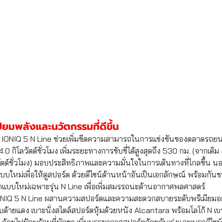
่ยมพลังและนวัตกรรมที่ดีขึ้น
 IONIQ 5 N Line ช่วยเพิ่มขีดความสามารถในการแข่งขันของตลาดรถยนต
 กิโลวัตต์ชั่วโมง เพิ่มระยะทางการขับขี่ได้สูงสุดถึง 530 กม. (จากเดิม
ัตต์ชั่วโมง) มอบประสิทธิภาพและความมั่นใจในการเดินทางที่ไกลขึ้น นอก
บใหม่เพื่อให้ดูสปอร์ต ด้วยดีไซน์ด้านหน้าอันเป็นเอกลักษณ์ พร้อมกัน
อกแบบใหม่เฉพาะรุ่น N Line เพื่อเพิ่มสมรรถนะด้านอากาศพลศาสตร์ 
NIQ 5 N Line ผสานความสปอร์ตและความสะดวกสบายระดับพรีเมียมอย
ด้ายแดง เบาะนั่งสไตล์สปอร์ตหุ้มด้วยหนัง Alcantara พร้อมโลโก้ N เบาะ