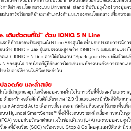
ด้วยไฟฟ้าพร้อมที่พักขา เพิ่มบรรยากาศสปอร์ตด้วยคันเร่งและเบรกดีไซน
ังคาสีดำ คอนโซลกลางแบบ Universal Island ที่ปรับปรุงใหม่ วางปุ่มค
ร้อมแท่นชาร์จไร้สายที่ย้ายมาตำแหน่งด้านบนของคอนโซลกลาง เพื่อควา
. เติมตัวตนที่ใช่” ด้วย IONIQ 5 N Line
แรกที่ทำตลาดพร้อมชุดแต่ง N Line ของฮุนได เพื่อมอบประสบการณ์การขับข
่ระหว่าง IONIQ 5 และ รุ่นสมรรถนะสูงอย่าง IONIQ 5 N ผสมผสานแรง
แบบ IONIQ 5 N Line ภายใต้สโลแกน “Spark your drive. เติมตัวตนที่ใช
N ของฮุนได ตอบโจทย์ผู้ที่ต้องการโดดเด่นบนท้องถนนด้วยการออกแบ
ำหรับการใช้งานในชีวิตประจำวัน
ที่ปลอดภัย และล้ำสมัย
นโลยีล่าสุดของฮุนไดเพื่อมอบความมั่นใจในการขับขี่ที่ปลอดภัยและช
 ด้วยหน้าจอสัมผัสมัลติมีเดียขนาด 12.3 นิ้วและแผงหน้าปัดดิจิทัลขนาด 
และ Android Auto เพื่อการเชื่อมต่อสมาร์ตโฟนที่สะดวกไร้สาย เพื่อเพิ
้งระบบ Hyundai SmartSense™ ซึ่งมีทั้งระบบช่วยหลีกเลี่ยงการชนในจ
า (FCA) ระบบช่วยรักษาตำแหน่งในช่องเดินรถ (LKA) และระบบควบคุมใน
วคงที่อัจฉริยะ (SCC) พร้อมระบบ Stop & Go โดยคุณสมบัติเหล่านี้ช่ว