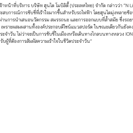
้าหน้าที่บริหาร บริษัท ฮุนได โมบิลิตี้ (ประเทศไทย) จำกัด กล่าวว่า “
ะสบการณ์การขับขี่ที่เร้าใจมากขึ้นสำหรับรถไฟฟ้า โดยฮุนไดมุ่งทลายข้
 ผ่านการนำเสนอนวัตกรรม สมรรถนะ และการออกแบบที่ล้ำสมัย ซึ่งรถยนต
 เพราะผสมผสานทั้งองค์ประกอบดีไซน์แนวสปอร์ต ในขณะเดียวกันยั
ระจำวัน ไม่ว่าจะเป็นการขับขี่ในเมืองหรือเดินทางไกลบนทางหลวง IONI
ับผู้ที่ต้องการสัมผัสความเร้าใจในชีวิตประจำวัน”