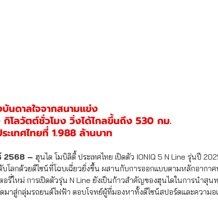
บแรงบันดาลใจจากสนามแข่ง
 กิโลวัตต์ชั่วโมง วิ่งได้ไกลขึ้นถึง 530 กม. 
ระเทศไทยที่ 1.988 ล้านบาท 
ธ์ 2568 – 
ฮุนได โมบิลิตี้ ประเทศไทย เปิดตัว IONIQ 5 N Line รุ่นปี 202
ดับโลกด้วยดีไซน์ที่โฉบเฉี่ยวยิ่งขึ้น ผสานกับการออกแบบตามหลักอาก
ตอรี่ใหม่ การเปิดตัวรุ่น N Line ยังเป็นก้าวสำคัญของฮุนไดในการนำสุน
าสู่กลุ่มรถยนต์ไฟฟ้า ตอบโจทย์ผู้ที่มองหาทั้งดีไซน์สปอร์ตและความอ