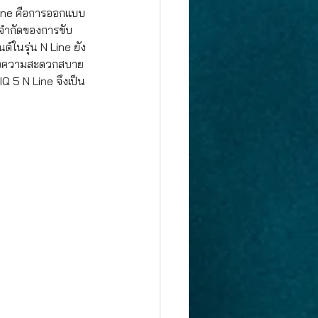
N Line คือการออกแบบ
อจำกัดของการขับ
์ในรุ่น N Line ยัง
งคงความสะดวกสบาย
Q 5 N Line จึงเป็น