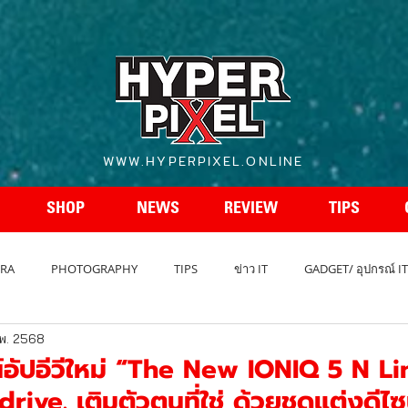
WWW.HYPERPIXEL.ONLINE
SHOP
NEWS
REVIEW
TIPS
RA
PHOTOGRAPHY
TIPS
ข่าว IT
GADGET/ อุปกรณ์ IT
พ. 2568
REVIEW โทรศัพท์
สเปกโทรศัพท์
สเปคกล้อง
รถยนต์ - A
ลน์อัปอีวีใหม่ “The New IONIQ 5 N 
ive. เติมตัวตนที่ใช่ ด้วยชุดแต่งดีไ