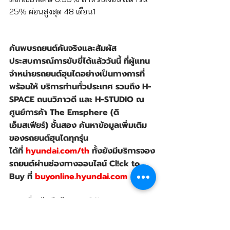
25% ผ่อนสูงสุด 48 เดือน1
ค้นพบรถยนต์คันจริงและสัมผัส
ประสบการณ์การขับขี่ได้แล้ววันนี้ ที่ผู้แทน
จำหน่ายรถยนต์ฮุนไดอย่างเป็นทางการที่
พร้อมให้ บริการท่านทั่วประเทศ รวมถึง H-
SPACE ถนนวิภาวดี และ H-STUDIO ณ 
ศูนย์การค้า The Emsphere (ดิ 
เอ็มสเฟียร์) ชั้นสอง ค้นหาข้อมูลเพิ่มเติม
ของรถยนต์ฮุนไดทุกรุ่น
ได้ที่ 
hyundai.com/th
ทั้งยังมีบริการจอง
รถยนต์ผ่านช่องทางออนไลน์ Cl!ck to 
Buy ที่ 
buyonline.hyundai.com
เงื่อนไขเป็นไปตามบริษัทฯ กำหนด
แล้วแต่ระยะใดถึงก่อน
Hyundai