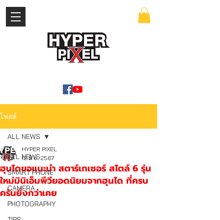
เข้าสู่ระบบ
WWW.HYPERPIXEL.ONLINE
โพสต์
ALL NEWS
HYPER PIXEL
ALL NEWS
12 มิ.ย. 2567
ฮุนไดขอแนะนำ สตาร์เกเซอร์ สไตล์ 6 รุ่น
SMART PHONE
ใหม่มินิเอ็มพีวียอดนิยมจากฮุนได ที่ครบ
CAMERA
ครันยิ่งกว่าเคย
PHOTOGRAPHY
TIPS