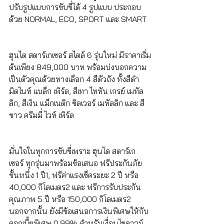
ปรับรูปแบบการขับขี่ได้ 4 รูปแบบ ประกอบ
ด้วย NORMAL, ECO, SPORT และ SMART
ฮุนได สตาร์เกเซอร์ สไตล์ 6 รุ่นใหม่ มีราคาเริ่ม
ต้นเพียง 849,000 บาท พร้อมบ่งบอกความ
เป็นตัวคุณด้วยทางเลือก 4 สีตัวถัง ทั้งสีดำ 
มิดไนท์ แบล็ก เพิร์ล, สีเทา ไททัน เกรย์ เมทัล
ลิก, สีเงิน แม็กเนติก ซิลเวอร์ เมทัลลิก และ สี
ขาว ครีมมี่ ไวท์ เพิร์ล
มั่นใจในทุกการขับขี่เพราะ ฮุนได สตาร์เก
เซอร์ ทุกรุ่นมาพร้อมข้อเสนอ ฟรีประกันภัย
ชั้นหนึ่ง 1 ปี1, ฟรีค่าแรงเช็คระยะ 2 ปี หรือ 
40,000 กิโลเมตร2 และ ฟรีการรับประกัน
คุณภาพ 5 ปี หรือ 150,000 กิโลเมตร2 
นอกจากนั้น ยังมีข้อเสนอการเงินพิเศษให้กับ
ดอกเบี้ยพิเศษ 0.99% สำหรับเงื่อนไขดาวน์ 