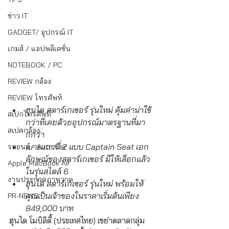
ข่าว IT
GADGET/ อุปกรณ์ IT
เกมส์ / แอปพลิเคชั่น
NOTEBOOK / PC
REVIEW กล้อง
REVIEW โทรศัพท์
ฮุนได สตาร์เกเซอร์ รุ่นใหม่ คุ้มค่าน่าใช้
สเปกโทรศัพท์
กว่าที่เคยด้วยอุปกรณ์มาตรฐานที่มา
สเปคกล้อง
กกว่า
เบาะแถวที่ 2 แบบ Captain Seat เอก
รถยนต์ - Auto Car
ลักษณ์ของสตาร์เกเซอร์ มีให้เลือกแล้ว
Apple MacBook Air
ในรุ่นสไตล์ 6
งานประกวดภาพวาด
ฮุนได สตาร์เกเซอร์ รุ่นใหม่ พร้อมให้
คุณเป็นเจ้าของในราคาเริ่มต้นเพียง 
PR-NEWS
849,000 บาท
ฮุนได โมบิลิตี้ (ประเทศไทย) เขย่าตลาดกลุ่ม