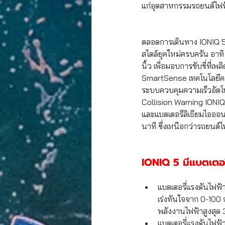
แก่อุตสาหกรรมรถยนต์ไฟฟ
ตลอดการเดินทาง IONIQ 5
สไตล์ยุคใหม่ครบครัน อาท
นิ้ว เพื่อมอบการขับขี่ที่
SmartSense
 เทคโนโลยีค
ระบบควบคุมความเร็วอัตโ
Collision Warning
 IONIQ
และแบตเตอรีลิเธียมไอออน
นาที ซึ่งเหนือกว่ารถยนต์ไ
IONIQ 5 มีแบตเตอร
แบตเตอรี่แรงดันไฟฟ้
เร่งทันใจจาก 0-100 ก
พลังงานไฟฟ้าสูงสุ
แบตเตอรี่แรงดันไฟฟ้