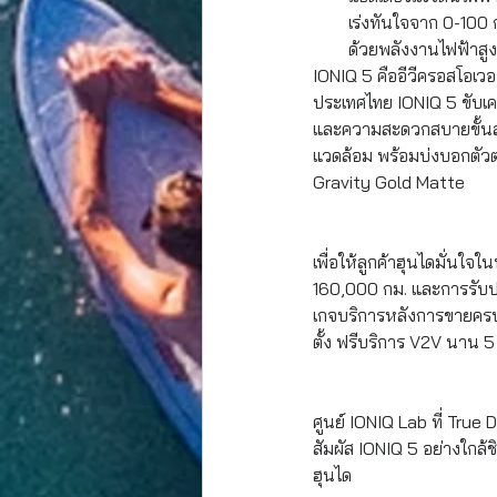
เร่งทันใจจาก 0-100 ก
ด้วยพลังงานไฟฟ้าสู
IONIQ 5 คืออีวีครอสโอเว
ประเทศไทย
 IONIQ 5 ขับเค
และความสะดวกสบายขั้นสุด
แวดล้อม พร้อมบ่งบอกตัวตน
Gravity Gold Matte
เพื่อให้ลูกค้าฮุนไดมั่นใ
160,000 กม. และการรับปร
เกจบริการหลังการขายครบว
ตั้ง ฟรีบริการ V2V นาน 5 
ศูนย์ IONIQ Lab ที่ True 
สัมผัส IONIQ 5 อย่างใกล้
ฮุนได