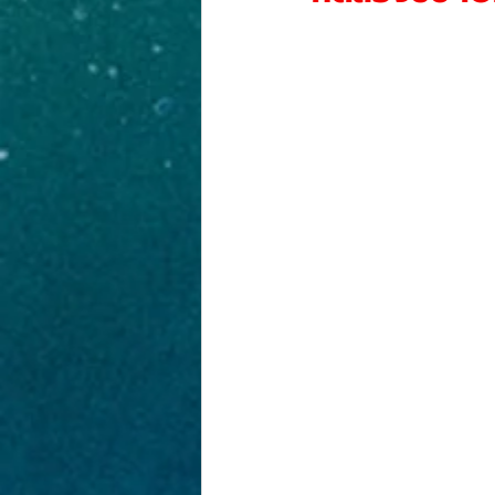
งานประกวดภาพวาด
PR-NEWS