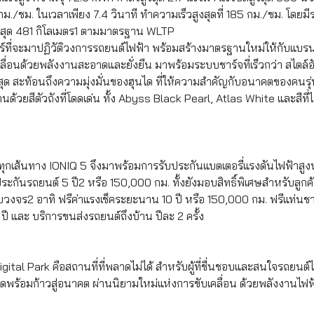
ม./ชม. ในเวลาเพียง 7.4 วินาที ทำความเร็วสูงสุดที่ 185 กม./ชม. โดยมี
งสุด 481 กิโลเมตร1 ตามมาตรฐาน WLTP
อร์ที่จะมาปฏิวัติวงการรถยนต์ไฟฟ้า พร้อมสร้างมาตรฐานใหม่ให้กับแบร
ลื่อนด้วยพลังงานสะอาดและยั่งยืน มาพร้อมระบบชาร์จที่เร็วกว่า สไตล์อ
 สะท้อนถึงความมุ่งมั่นของฮุนได ที่ให้ความสำคัญกับอนาคตของคนรุ่น
ด้วยสีตัวถังที่
โดดเด่น ทั้ง Abyss Black Pearl, Atlas White และสีที่
จในทุกเส้นทาง IONIQ 5 จึงมาพร้อมการรับประกันแบตเตอรี่แรงดันไฟฟ้าสูง
ะกันรถยนต์ 5 ปี2 หรือ 150,000 กม. ทั้งยังมอบสิทธิ์พิเศษสำหรับลูกค
งจร2 อาทิ ฟรีค่าแรงเช็คระยะนาน 10 ปี หรือ 150,000 กม. ฟรีแท่นชาร
ปี และ บริการขนส่งรถยนต์ถึงบ้าน ปีละ 2 ครั้ง
Digital Park คือสถานที่ที่พลาดไม่ได้ สำหรับผู้ที่ชื่นชอบและสนใจรถยน
ชิดพร้อมก้าวสู่อนาคต ผ่านนิยามใหม่แห่งการขับเคลื่อน ด้วยพลังงานไฟฟ