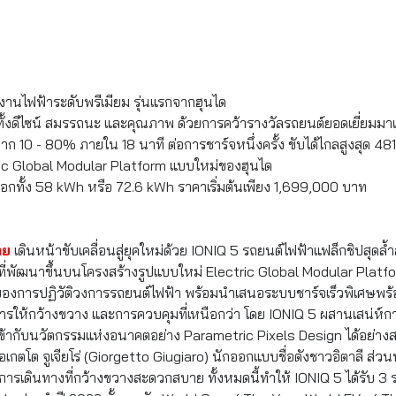
งานไฟฟ้าระดับพรีเมียม รุ่นแรกจากฮุนได
ทั้งดีไซน์ สมรรถนะ และคุณภาพ ด้วยการคว้ารางวัลรถยนต์ยอดเยี่ยมมา
าก 10 - 80% ภายใน 18 นาที ต่อการชาร์จหนึ่งครั้ง ขับได้ไกลสูงสุด 481
ic Global Modular Platform แบบใหม่ของฮุนได
ลือกทั้ง 58 kWh หรือ 72.6 kWh ราคาเริ่มต้นเพียง 1,699,000 บาท
ทย
 เดินหน้าขับเคลื่อนสู่ยุคใหม่ด้วย IONIQ 5 รถยนต์ไฟฟ้าแฟล็กชิปสุดล้ำ
ที่พัฒนาขึ้นบนโครงสร้างรู
ปแบบใหม่ Electric Global Modular Platfo
งการปฏิวัติวงการรถยนต์ไฟฟ้า พร้อมนำเสนอระบบชาร์จเร็วพิเศษพร้อม
งโดยสารให้กว้างขวาง และการควบคุมที่เหนือกว่า โดย IONIQ 5 ผสานเสน่
ข้ากับนวัตกรรมแห่งอนาคตอย่าง Parametric Pixels Design ได้อย่าง
เกตโต จูเจียโร่ (Giorgetto Giugiaro)
 นักออกแบบชื่อดังชาวอิตาลี ส่
การเดินทางที่
กว้างขวางสะดวกสบาย ทั้งหมดนี้ทำให้ IONIQ 5 ได้รับ 3 ร