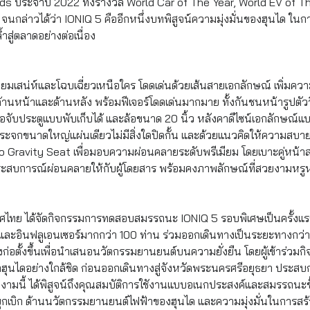
s ประจำปี 2022 ทั้งรางวัล World Car of The Year, World EV of T
 จนกล่าวได้ว่า IONIQ 5 คืออีกหนึ่งบทพิสูจน์ความมุ่งมั่
นของฮุนได ในก
สู่ตลาดอย่างต่อเนื่อง
ปี่ยมเสน่ห์และโฉบเฉี่ยวเหนือใคร โดดเด่นด้วยเส้นสายเอกลักษณ์ เพิ่มคว
งด้านหน้าและด้านหลัง พร้อมฟีเจอร์โดดเด่นมากมาย ทั้ง
กันชนหน้ารูปตัว
จับประตูแบบพับเก็บได้ และล้อขนาด 20 นิ้ว หลังคาดีไซน์เอกลักษณ์แบบ
กขนาดใหญ่แผ่นเดียวไม่มีสิ่งใดปิดกั้น และด้วยแนวคิดให้ความสบายสูงส
Zero Gravity Seat เพื่อมอบความผ่อนคลายระดับพรีเมียม โดยเบาะคู่หน้
ระสบการณ์ผ่อนคลายให้กับผู้โดยสาร พร้อมคงภาพลักษณ์ที่สวยงามหรู
ระเทศไทย ได้จัดกิจกรรมการทดสอบสมรรถนะ IONIQ 5 รอบพิเศษเป็นครั้งแ
อินฟลูเอนเซอร์มากกว่า 100 ท่าน ร่วมออกเดินทางเป็นระยะทางกว่า 19
่งก่อตั้งขึ้นเพื่อนำเสนอนวัตกรรมยานยนต์บนความยั่งยืน โดยผู้เข้าร่วม
จากฮุนไดอย่างใกล้ชิด ก่อนออกเดินทางสู่จังหวัดพระนครศรีอยุธยา ประส
งามนี้ ได้พิสูจน์ถึงคุณสมบัติการใชังานแบบอเนกประสงค์และสมรรถนะข
ุกเบิก ด้านนวัตกรรมยานยนต์ไฟฟ้าของฮุนได และความมุ่งมั่นในการสร