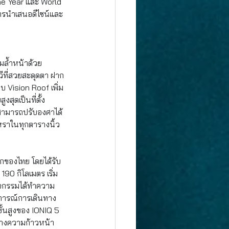
he Year และ World 
ารนำเสนอดีไซน์และ
ามล้ำหน้าด้วย
วีที่สวยสะดุดตา ฝาก
 Vision Roof เพิ่ม
ุดเป็นที่ตั้ง 
าสามารถปรับองศาได้
หราในทุกตารางนิ้ว
รกของไทย โดยได้รับ
0 กิโลเมตร เริ่ม
กิจกรรมได้ทำความ
บการณ์การเดินทาง
ั้นสูงของ IONIQ 5 
้างความก้าวหน้า 