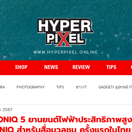
WWW.HYPERPIXEL.ONLINE
SHOP
NEWS
REVIEW
TIPS
RA
PHOTOGRAPHY
TIPS
ข่าว IT
GADGET/ อุปกรณ์ IT
พ. 2567
REVIEW โทรศัพท์
สเปกโทรศัพท์
สเปคกล้อง
รถยนต์ - A
IONIQ 5 ยานยนต์ไฟฟ้าประสิทธิภาพสูง
NIQ สำหรับสื่อมวลชน ครั้งแรกในไทย