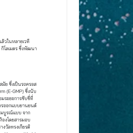
แล้วในหลายเวที
 กิโลเมตร ซึ่งพัฒนา
สมัย ซึ่งเป็นรถครอส
rm (E-GMP) ซึ่งนับ
ระยะการขับขี่ที่
ห์การออกแบบยานยนต์
สมบูรณ์แบบ จาก
วนห้องโดยสารมอบ
างวัลทรงเกียรติ