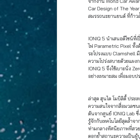
จากงาน World Car Award
Car Design of The Year
สมรรถนะยานยนต์ ที่ก้าวล้ำ
IONIQ 5 นำเสนอดีไซน์ที่เ
ไฟ Parametric Pixel
 ทั้
ระโปรงแบบ Clamshell มือ
ความโปร่งสบายด้วยแผงกระจ
IONIQ 5 จึงใช้เบาะนั่ง 
อย่างเหมาะสม เพื่อมอบป
ล่าสุด ฮุนได โมบิลิตี้ ป
ความสนใจจากสื่อมวลชนและ
ต้นจากศูนย์ IONIQ Lab ซึ
รู้จักกับเทคโนโลยีสุดล้ำ
ท่ามกลางทัศนียภาพที่สวย
ตอกย้ำสถานะความเป็นผู้บ