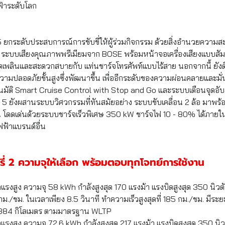
้าระดับโลก
 ยกระดับประสบการณ์การขับขี่ให้ผู้ร่วมกิจกรรม ด้วยสิ่งอำนวยความ
ิ ระบบเสียงคุณภาพพรีเมียมจาก BOSE พร้อมหน้าจอเครื่องเสียงแบบสัม
เพลิดเพลินและสะดวกสบายกับ แท่นชาร์จโทรศัพท์แบบไร้สาย นอกจากนี้ ยังต
วามปลอดภัยขั้นสูงซึ่
งพัฒนาขึ้น เพื่ออีกระดับของความผ่อนคลายและมั่นใ
นมัติ Smart Cruise Control with Stop and Go
 และระบบเตือนจุดอั
 5 ยังผสานระบบวิศวกรรมที่ทันสมั
ยอย่าง ระบบขับเคลื่อน 2 ล้อ มาพร้
 โดดเด่นด้วยระบบชาร์จเร็วพิเศษ 350 kW ชาร์จไฟ 10 - 80% ได้ภายใน
ฟฟ้าแบรนด์อื่น
ี่ 2 ความจุให้เลือก พร้อมตอบทุกโจทย์การใช้งาน
าแรงสูง ความจุ 58 kWh กำลังสูงสุด 170 แรงม้า แรงบิดสูงสุด 350 นิว
ม./ชม. ในเวลาเพียง 8.5 วินาที ทำความเร็วสูงสุดที่ 185 กม./ชม. มีระย
ด 384 กิโลเมตร ตามมาตรฐาน WLTP
าแรงสูง ความจุ 72.6 kWh กำลังสูงสุด 217 แรงม้า แรงบิดสูงสุด 350 น