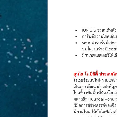
IONIQ 5 รถยนต์พลัง
การันตีความโดดเด่น
ระบบชาร์จเร็วพิเศษจ
บนโครงสร้าง Electr
มีขนาดแบตเตอรี่ให้เ
ฮุนได โมบิลิตี้ ประเทศไ
โอเวอร์ระบบไฟฟ้า 100%
 
เป็นการพัฒนาก้าวสำคัญขอ
ไกลขึ้น เพิ่มพื้นที่ห้อ
คลาสสิก Hyundai Pony เ
ฝีมือการสร้างสรรค์ของจิออ
นิยามใหม่ ให้กับไลฟ์สไตล์