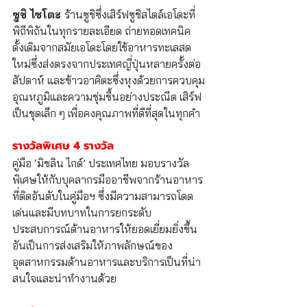
ซูชิ ไซโตะ 
ร้านซูชิซึ่งเสิร์ฟซูชิสไตล์เอโดะที่
พิถีพิถันในทุกรายละเอียด ถ่ายทอดเทคนิค
ดั้งเดิมจากสมัยเอโดะโดยใช้อาหารทะเลสด
ใหม่ซึ่งส่งตรงจากประเทศญี่ปุ่นหลายครั้งต่อ
สัปดาห์ และข้าวอาคิตะซึ่งหุงด้วยการควบคุม
อุณหภูมิและความชุ่มชื้นอย่างประณีต เสิร์ฟ
เป็นชุดเล็ก ๆ เพื่อคงคุณภาพที่ดีที่สุดในทุกคำ
รางวัลพิเศษ 4 รางวัล
คู่มือ ‘มิชลิน ไกด์’ ประเทศไทย มอบรางวัล
พิเศษให้กับบุคลากรมืออาชีพจากร้านอาหาร
ที่ติดอันดับในคู่มือฯ ซึ่งมีความสามารถโดด
เด่นและมีบทบาทในการยกระดับ
ประสบการณ์ด้านอาหารให้ยอดเยี่ยมยิ่งขึ้น 
อันเป็นการส่งเสริมให้ภาพลักษณ์ของ
อุตสาหกรรมด้านอาหารและบริการเป็นที่น่า
สนใจและน่าทำงานด้วย