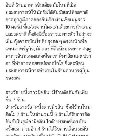
อินดี ร้านอาหารอินเดียสมัยใหม่ที่เปิด
ประสบการณ์ให้นักชิมได้สัมผัสเสน่ห์รสชาติ
จากทุกภูมิภาคของอินเดีย ผ่านเซ็ตเมนูราว 
10 คอร์ส ที่แต่ละจานโดดเด่นด้วยการนำเสนอ
และรสชาติ ทั้งยังมีเรื่องราวเฉพาะตัว ไม่ว่าจะ
เป็น กุ้งคาราบิเนโร ที่ปรุงสด ๆ ตรงหน้าเพื่อ
แทนภาพรัฐกัว, ผักดอง ที่สื่อถึงบรรยากาศฤดู
หนาวอันทรหดแห่งเทือกเขาหิมาลัย และ ปรา
ตา ที่ทำจากหอยเชลล์ฮอกไกโด ซึ่งสะท้อน
ประสบการณ์การทำงานในร้านอาหารญี่ปุ่น
ของเชฟ
รางวัล ‘หนึ่งดาวมิชลิน’ มีร้านติดอันดับเพิ่ม
ขึ้น 7 ร้าน 
สำหรับรางวัล ‘หนึ่งดาวมิชลิน’ ซึ่งมีร้านใหม่
ติดโผ 7 ร้าน ในจำนวนนี้ 3 ร้านได้รับการจัด
อันดับในคู่มือ ‘มิชลิน ไกด์’ ประเทศไทย เป็น
ครั้งแรก ส่วนอีก 4 ร้านได้รับการเลื่อนระดับ
จากร้านแนะนำ หรือ MICHELIN Selected