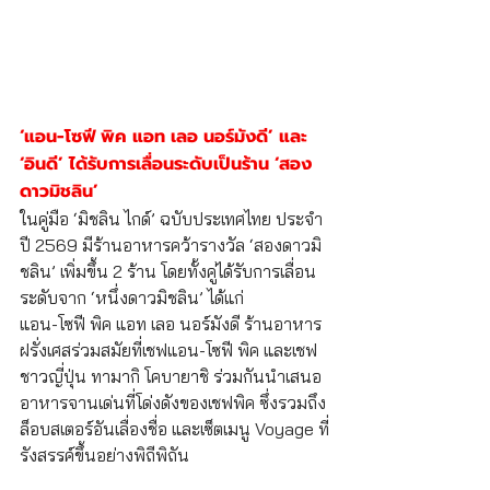
‘แอน-โซฟี พิค แอท เลอ นอร์มังดี’ และ 
‘อินดี’ ได้รับการเลื่อนระดับเป็นร้าน ‘สอง
ดาวมิชลิน’   
ในคู่มือ ‘มิชลิน ไกด์’ ฉบับประเทศไทย ประจำ
ปี 2569 มีร้านอาหารคว้ารางวัล ‘สองดาวมิ
ชลิน’ เพิ่มขึ้น 2 ร้าน โดยทั้งคู่ได้รับการเลื่อน
ระดับจาก ‘หนึ่งดาวมิชลิน’ ได้แก่ 
แอน-โซฟี พิค แอท เลอ นอร์มังดี ร้านอาหาร
ฝรั่งเศสร่วมสมัยที่เชฟแอน-โซฟี พิค และเชฟ
ชาวญี่ปุ่น ทามากิ โคบายาชิ ร่วมกันนำเสนอ
อาหารจานเด่นที่โด่งดังของเชฟพิค ซึ่งรวมถึง
ล็อบสเตอร์อันเลื่องชื่อ และเซ็ตเมนู Voyage ที่
รังสรรค์ขึ้นอย่างพิถีพิถัน