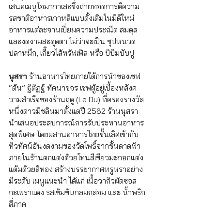
เสนอเมนูโอมากาเสะซึ่งถ่ายทอดการตีความ
รสชาติอาหารเกาหลีแบบดั้งเดิมในมิติใหม่ 
อาหารแต่ละจานเปี่ยมความประณีต สมดุล 
และงดงามสะดุดตา ไม่ว่าจะเป็น ซุปหนวด
ปลาหมึก, เกี๊ยวไส้ทรัฟเฟิล หรือ บิบิมบับปู
นุสรา
 ร้านอาหารไทยภายใต้การนำของเชฟ 
“ต้น” ฐิติฏฐ์ ทัศนาขจร เชฟผู้อยู่เบื้องหลังค
วามสำเร็จของร้านฤดู (Le Du) ที่ครองรางวัล
หนึ่งดาวมิชลินมาตั้งแต่ปี 2562 ร้านนุสรา
นำเสนอประสบการณ์การรับประทานอาหาร
สุดพิเศษ โดยผสานอาหารไทยชั้นเลิศเข้ากับ
ทิวทัศน์อันงดงามของวัดโพธิ์จากชั้นดาดฟ้า 
ภายในร้านตกแต่งด้วยโทนสีเขียวมะกอกแต่ง
แต้มด้วยสีทอง สร้างบรรยากาศหรูหราอย่าง
มีระดับ เมนูแนะนำ ได้แก่ เนื้อวากิวผัดซอส
กะเพราแดง รสเข้มข้นกลมกล่อม และ น้ำพริก
สี่ภาค 