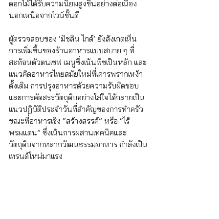
ดอกไม้ได้รับความนิยมสูงขึ้นอย่างต่อเนื่อง
นอกเหนือจากไวน์ชั้นดี
ผู้ตรวจสอบของ ‘มิชลิน ไกด์’ ยังสังเกตเห็น
การเพิ่มขึ้นของร้านอาหารแบบสบาย ๆ ที่
สะท้อนตัวตนเชฟ เมนูซึ่งเน้นพืชเป็นหลัก และ
แนวคิดอาหารไทยสมัยใหม่ที่เคารพรากเหง้า
ดั้งเดิม การปรุงอาหารด้วยความรับผิดชอบ
และการคัดสรรวัตถุดิบอย่างใส่ใจได้กลายเป็น
แนวปฏิบัติประจำวันที่สำคัญของการทำครัว 
ขณะที่อาหารเชิง “สร้างสรรค์” หรือ “ไร้
พรมแดน” ซึ่งเน้นการผสานเทคนิคและ
วัตถุดิบจากหลากวัฒนธรรมอาหาร กำลังเป็น
เทรนด์ใหม่มาแรง