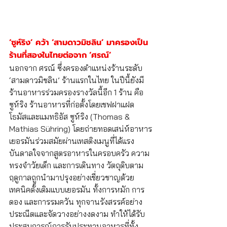
‘ซูห์ริง’ คว้า ‘สามดาวมิชลิน’ มาครองเป็น
ร้านที่สองในไทยต่อจาก ‘ศรณ์’ 
นอกจาก ศรณ์ ซึ่งครองตำแหน่งร้านระดับ 
‘สามดาวมิชลิน’ ร้านแรกในไทย ในปีนี้ยังมี
ร้านอาหารร่วมครองรางวัลนี้อีก 1 ร้าน คือ 
ซูห์ริง ร้านอาหารที่ก่อตั้งโดยเชฟฝาแฝด 
โธมัสและแมทธิอัส ซูห์ริง (Thomas & 
Mathias Sühring) โดยถ่ายทอดเสน่ห์อาหาร
เยอรมันร่วมสมัยผ่านเทสติงเมนูที่ได้แรง
บันดาลใจจากสูตรอาหารในครอบครัว ความ
ทรงจำวัยเด็ก และการเดินทาง วัตถุดิบตาม
ฤดูกาลถูกนำมาปรุงอย่างเชี่ยวชาญด้วย
เทคนิคดั้งเดิมแบบเยอรมัน ทั้งการหมัก การ
ดอง และการรมควัน ทุกจานรังสรรค์อย่าง
ประณีตและจัดวางอย่างงดงาม ทำให้ได้รับ
ประสบการณ์การรับประทานอาหารที่ทั้ง