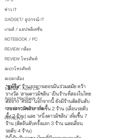
ข่าว IT
GADGET/ อุปกรณ์ IT
เกมส์ / แอปพลิเคชั่น
NOTEBOOK / PC
REVIEW กล้อง
REVIEW โทรศัพท์
สเปกโทรศัพท์
สเปคกล้อง
‘ซูห์ริง’
 ร้านอาหารเยอรมันร่วมสมัย คว้า
รถยนต์ - Auto Car
รางวัล ‘สามดาวมิชลิน’ เป็นร้านที่สองในไทย 
Apple MacBook Air
ต่อจาก ‘ศรณ์’ นอกจากนี้ ยังมีร้านติดอันดับ 
‘สองดาวมิชลิน’ เพิ่มขึ้น 2 ร้าน (เลื่อนระดับ
งานประกวดภาพวาด
ทั้ง 2 ร้าน) และ ‘หนึ่งดาวมิชลิน’ เพิ่มขึ้น 7 
PR-NEWS
ร้าน (ติดอันดับครั้งแรก 3 ร้าน และเลื่อน
ระดับ 4 ร้าน)
ปีนี้เป็นปีแรกของไทยที่มีการมอบรางวัล