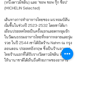
(หนึ่งดาวมิชลิน) และ ‘ชอพ ชอพ กุ๊ก ช็อป’ 
(MICHELIN Selected)
เส้นทางการทำอาหารไทยของ มร.ทอมป์สัน 
เริ่มขึ้นในช่วงปี 2523-2532 โดยเขาได้มา
เยือนประเทศไทยเป็นครั้งแรกและตกหลุมรัก
ในวัฒนธรรมอาหารไทยที่หลากหลายและรุ่ม
รวย ในปี 2544 เขาได้เปิดร้าน Nahm ณ กรุง
ลอนดอน ประเทศอังกฤษ ซึ่งเป็นร้านอาหาร
ไทยร้านแรกที่ได้รับรางวัลดาวมิชลิน พิสูจน์
ให้นานาชาติได้เห็นถึงศักยภาพของอาหาร
ไทยบนเวทีอาหารประเภท ‘ไฟน์ไดนิง’ (Fine 
Dining) ระดับโลก ต่อมาในปี 2553 เขาได้เปิด
ร้าน Nahm ที่กรุงเทพฯ และมีบทบาทสำคัญ
ในการหล่อหลอมอัตลักษณ์ของอาหารไทย
ประเภท ‘ไฟน์ไดนิง’ ในสายตาของทั้งเชฟและ
นักชิม
นอกจากความสำเร็จด้านอาหารของตนเอง