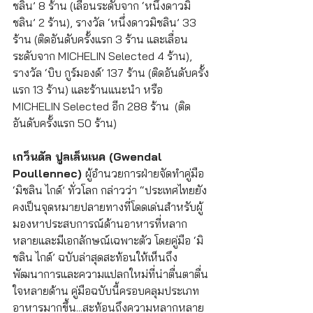
ชลิน’ 8 ร้าน (เลื่อนระดับจาก ‘หนึ่งดาวมิ
ชลิน’ 2 ร้าน), รางวัล ‘หนึ่งดาวมิชลิน’ 33 
ร้าน (ติดอันดับครั้งแรก 3 ร้าน และเลื่อน
ระดับจาก MICHELIN Selected 4 ร้าน), 
รางวัล ‘บิบ กูร์มองด์’ 137 ร้าน (ติดอันดับครั้ง
แรก 13 ร้าน) และร้านแนะนำ หรือ 
MICHELIN Selected อีก 288 ร้าน  (ติด
อันดับครั้งแรก 50 ร้าน)
เกว็นดัล ปูลเล็นเนค (Gwendal 
Poullennec) 
ผู้อำนวยการฝ่ายจัดทำคู่มือ 
‘มิชลิน ไกด์’ ทั่วโลก กล่าวว่า “ประเทศไทยยัง
คงเป็นจุดหมายปลายทางที่โดดเด่นสำหรับผู้
มองหาประสบการณ์ด้านอาหารที่หลาก
หลายและมีเอกลักษณ์เฉพาะตัว โดยคู่มือ ‘มิ
ชลิน ไกด์’ ฉบับล่าสุดสะท้อนให้เห็นถึง
พัฒนาการและความแปลกใหม่ที่น่าตื่นตาตื่น
ใจหลายด้าน คู่มือฉบับนี้ครอบคลุมประเภท
อาหารมากขึ้น...สะท้อนถึงความหลากหลาย