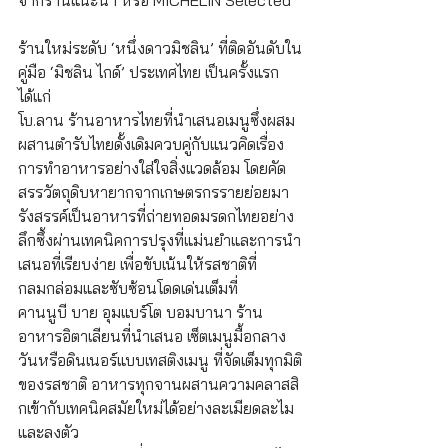
ร้านใหม่ระดับ ‘หนึ่งดาวมิชลิน’ ที่ติดอันดับใน
คู่มือ ‘มิชลิน ไกด์’ ประเทศไทย เป็นครั้งแรก 
ได้แก่ 
โบ.ลาน ร้านอาหารไทยที่นำเสนอเมนูซึ่งผสม
ผสานตำรับไทยดั้งเดิมควบคู่กับแนวคิดเรื่อง
การทำอาหารอย่างใส่ใจสิ่งแวดล้อม โดยคัด
สรรวัตถุดิบหายากจากเกษตรกรรายย่อยมา
รังสรรค์เป็นอาหารที่ถ่ายทอดมรดกไทยอย่าง
ลึกซึ้งผ่านเทคนิคการปรุงที่แม่นยำและการนำ
เสนอที่เรียบง่าย เพื่อขับเน้นให้รสชาติที่
กลมกล่อมและซับซ้อนโดดเด่นเต็มที่
คานนูบี บาย อุมแบร์โต บอมบานา ร้าน
อาหารอิตาเลียนที่นำเสนอ เซ็ตเมนูมื้อกลาง
วันหรือดินเนอร์แบบเทสติงเมนู ที่จัดเต็มทุกมิติ
ของรสชาติ อาหารทุกจานผสานความคลาสสิ
กเข้ากับเทคนิคสมัยใหม่ได้อย่างละเมียดละไม
และลงตัว